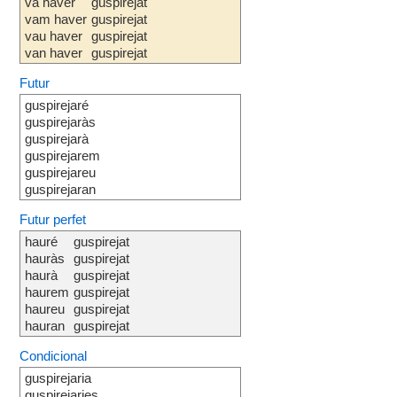
va haver
guspirejat
vam haver
guspirejat
vau haver
guspirejat
van haver
guspirejat
Futur
guspirejaré
guspirejaràs
guspirejarà
guspirejarem
guspirejareu
guspirejaran
Futur perfet
hauré
guspirejat
hauràs
guspirejat
haurà
guspirejat
haurem
guspirejat
haureu
guspirejat
hauran
guspirejat
Condicional
guspirejaria
guspirejaries