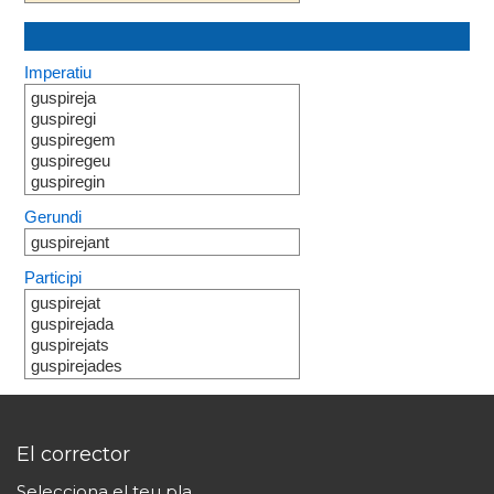
Imperatiu
guspireja
guspiregi
guspiregem
guspiregeu
guspiregin
Gerundi
guspirejant
Participi
guspirejat
guspirejada
guspirejats
guspirejades
El corrector
Selecciona el teu pla