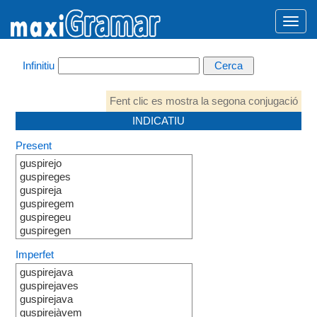
Infinitiu
Fent clic es mostra la segona conjugació
INDICATIU
Present
guspirejo
guspireges
guspireja
guspiregem
guspiregeu
guspiregen
Imperfet
guspirejava
guspirejaves
guspirejava
guspirejàvem