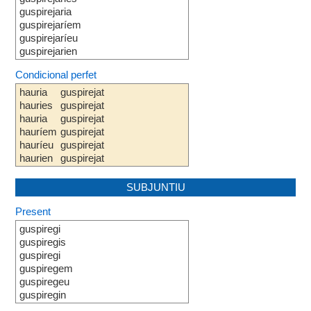
guspirejaria
guspirejaríem
guspirejaríeu
guspirejarien
Condicional perfet
hauria
guspirejat
hauries
guspirejat
hauria
guspirejat
hauríem
guspirejat
hauríeu
guspirejat
haurien
guspirejat
SUBJUNTIU
Present
guspiregi
guspiregis
guspiregi
guspiregem
guspiregeu
guspiregin