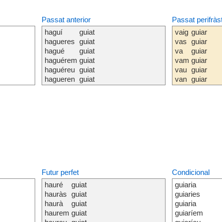
Passat anterior
Passat perifràs
haguí
guiat
vaig
guiar
hagueres
guiat
vas
guiar
hagué
guiat
va
guiar
haguérem
guiat
vam
guiar
haguéreu
guiat
vau
guiar
hagueren
guiat
van
guiar
Futur perfet
Condicional
hauré
guiat
guiaria
hauràs
guiat
guiaries
haurà
guiat
guiaria
haurem
guiat
guiaríem