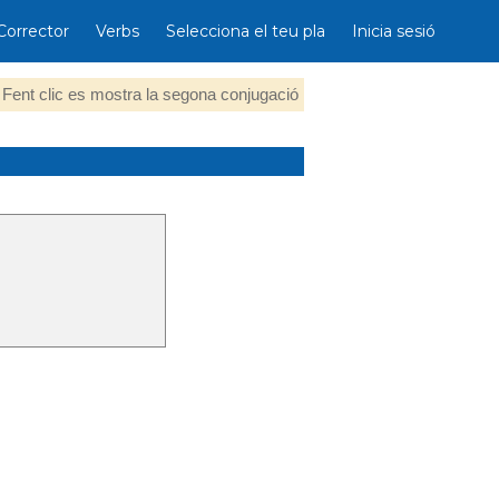
Corrector
Verbs
Selecciona el teu pla
Inicia sesió
Fent clic es mostra la segona conjugació