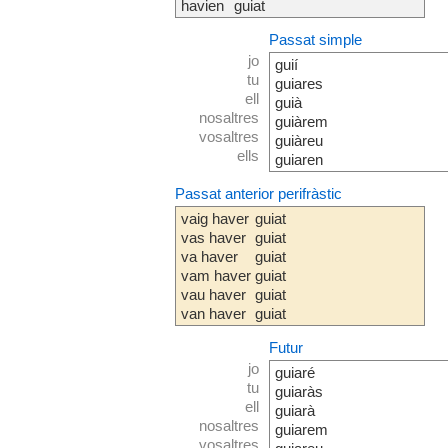
havien
guiat
Passat simple
jo
guií
tu
guiares
ell
guià
nosaltres
guiàrem
vosaltres
guiàreu
ells
guiaren
Passat anterior perifràstic
vaig haver
guiat
vas haver
guiat
va haver
guiat
vam haver
guiat
vau haver
guiat
van haver
guiat
Futur
jo
guiaré
tu
guiaràs
ell
guiarà
nosaltres
guiarem
vosaltres