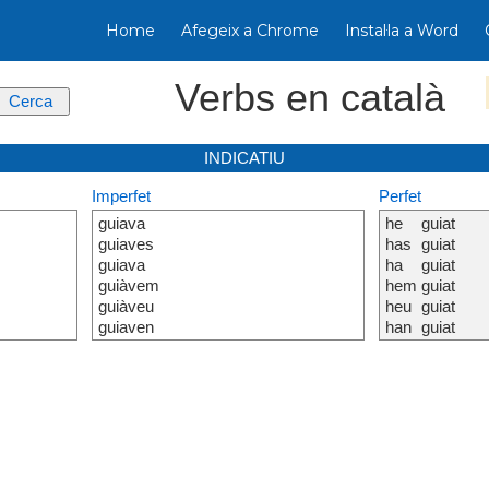
Home
Afegeix a Chrome
Instal·la a Word
Verbs en català
INDICATIU
Imperfet
Perfet
guiava
he
guiat
guiaves
has
guiat
guiava
ha
guiat
guiàvem
hem
guiat
guiàveu
heu
guiat
guiaven
han
guiat