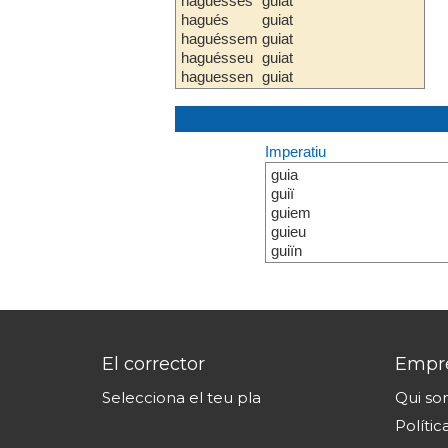
haguesses
guiat
hagués
guiat
haguéssem
guiat
haguésseu
guiat
haguessen
guiat
Imperatiu
guia
guiï
guiem
guieu
guiïn
El corrector
Empr
Selecciona el teu pla
Qui s
Polític