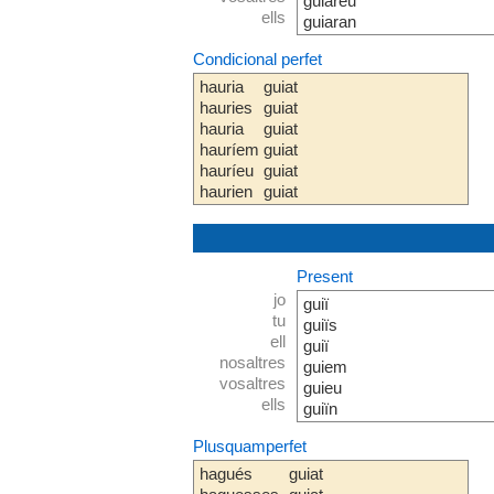
guiareu
ells
guiaran
Condicional perfet
hauria
guiat
hauries
guiat
hauria
guiat
hauríem
guiat
hauríeu
guiat
haurien
guiat
Present
jo
guiï
tu
guiïs
ell
guiï
nosaltres
guiem
vosaltres
guieu
ells
guiïn
Plusquamperfet
hagués
guiat