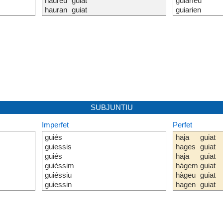
haureu
guiat
guiaríeu
hauran
guiat
guiarien
SUBJUNTIU
Imperfet
Perfet
guiés
haja
guiat
guiessis
hages
guiat
guiés
haja
guiat
guiéssim
hàgem
guiat
guiéssiu
hàgeu
guiat
guiessin
hagen
guiat