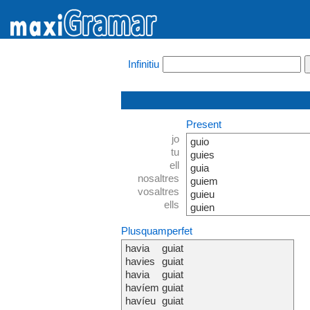
Infinitiu
Present
jo
guio
tu
guies
ell
guia
nosaltres
guiem
vosaltres
guieu
ells
guien
Plusquamperfet
havia
guiat
havies
guiat
havia
guiat
havíem
guiat
havíeu
guiat