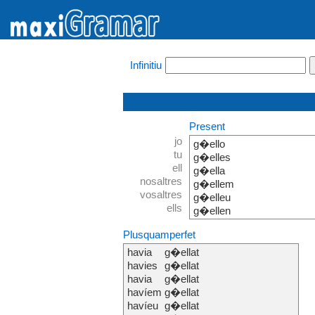
Infinitiu
Present
jo
g�ello
tu
g�elles
ell
g�ella
nosaltres
g�ellem
vosaltres
g�elleu
ells
g�ellen
Plusquamperfet
havia
g�ellat
havies
g�ellat
havia
g�ellat
havíem
g�ellat
havíeu
g�ellat