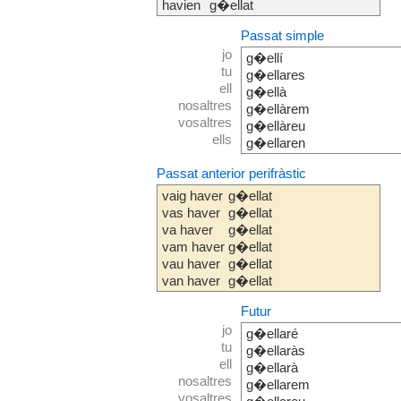
havien
g�ellat
Passat simple
jo
g�ellí
tu
g�ellares
ell
g�ellà
nosaltres
g�ellàrem
vosaltres
g�ellàreu
ells
g�ellaren
Passat anterior perifràstic
vaig haver
g�ellat
vas haver
g�ellat
va haver
g�ellat
vam haver
g�ellat
vau haver
g�ellat
van haver
g�ellat
Futur
jo
g�ellaré
tu
g�ellaràs
ell
g�ellarà
nosaltres
g�ellarem
vosaltres