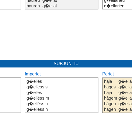
haureu
g�ellat
g�ellaríeu
hauran
g�ellat
g�ellarien
SUBJUNTIU
Imperfet
Perfet
g�ellés
haja
g�ella
g�ellessis
hages
g�ella
g�ellés
haja
g�ella
g�elléssim
hàgem
g�ella
g�elléssiu
hàgeu
g�ella
g�ellessin
hagen
g�ella