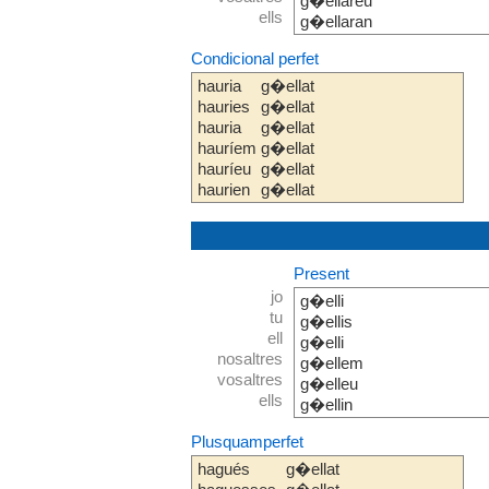
g�ellareu
ells
g�ellaran
Condicional perfet
hauria
g�ellat
hauries
g�ellat
hauria
g�ellat
hauríem
g�ellat
hauríeu
g�ellat
haurien
g�ellat
Present
jo
g�elli
tu
g�ellis
ell
g�elli
nosaltres
g�ellem
vosaltres
g�elleu
ells
g�ellin
Plusquamperfet
hagués
g�ellat