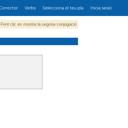
Corrector
Verbs
Selecciona el teu pla
Inicia sesió
Fent clic es mostra la segona conjugació