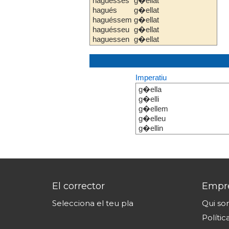
haguesses
g�ellat
hagués
g�ellat
haguéssem
g�ellat
haguésseu
g�ellat
haguessen
g�ellat
Imperatiu
g�ella
g�elli
g�ellem
g�elleu
g�ellin
El corrector
Empr
Selecciona el teu pla
Qui s
Polític