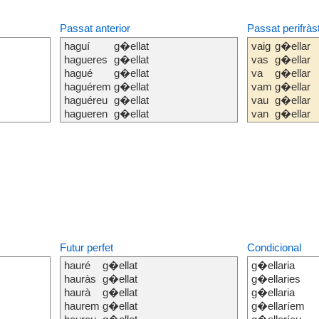
Passat anterior
Passat perifràs
haguí
g�ellat
vaig
g�ellar
hagueres
g�ellat
vas
g�ellar
hagué
g�ellat
va
g�ellar
haguérem
g�ellat
vam
g�ellar
haguéreu
g�ellat
vau
g�ellar
hagueren
g�ellat
van
g�ellar
Futur perfet
Condicional
hauré
g�ellat
g�ellaria
hauràs
g�ellat
g�ellaries
haurà
g�ellat
g�ellaria
haurem
g�ellat
g�ellaríem