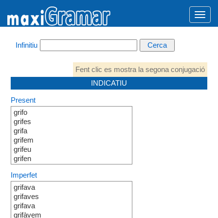
Infinitiu
Fent clic es mostra la segona conjugació
INDICATIU
Present
grifo
grifes
grifa
grifem
grifeu
grifen
Imperfet
grifava
grifaves
grifava
grifàvem