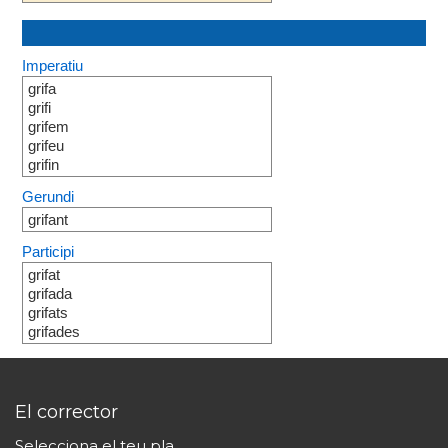
Imperatiu
grifa
grifi
grifem
grifeu
grifin
Gerundi
grifant
Participi
grifat
grifada
grifats
grifades
El corrector
Selecciona el teu pla