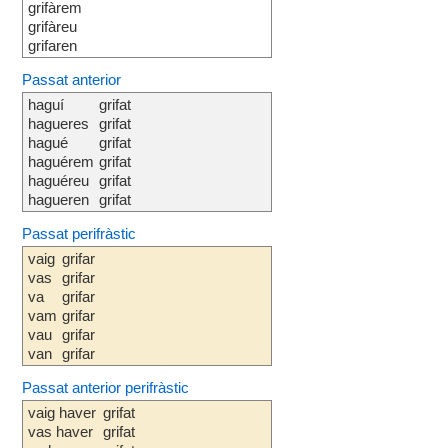
grifàrem
grifàreu
grifaren
Passat anterior
haguí
grifat
hagueres
grifat
hagué
grifat
haguérem
grifat
haguéreu
grifat
hagueren
grifat
Passat perifràstic
vaig
grifar
vas
grifar
va
grifar
vam
grifar
vau
grifar
van
grifar
Passat anterior perifràstic
vaig haver
grifat
vas haver
grifat