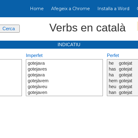
Home
Afegeix a Chrome
Instal·la a Word
Verbs en català
INDICATIU
Imperfet
Perfet
gotejava
he
gotejat
gotejaves
has
gotejat
gotejava
ha
gotejat
gotejàvem
hem
gotejat
gotejàveu
heu
gotejat
gotejaven
han
gotejat