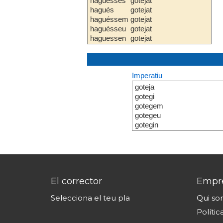
haguesses
gotejat
hagués
gotejat
haguéssem
gotejat
haguésseu
gotejat
haguessen
gotejat
Imperatiu
goteja
gotegi
gotegem
gotegeu
gotegin
El corrector
Empr
Selecciona el teu pla
Qui s
Polític