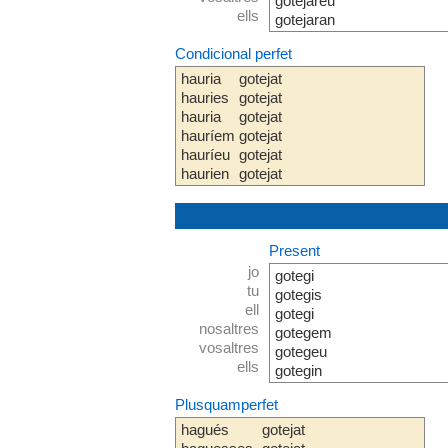
gotejareu
ells
gotejaran
Condicional perfet
hauria
gotejat
hauries
gotejat
hauria
gotejat
hauríem
gotejat
hauríeu
gotejat
haurien
gotejat
Present
jo
gotegi
tu
gotegis
ell
gotegi
nosaltres
gotegem
vosaltres
gotegeu
ells
gotegin
Plusquamperfet
hagués
gotejat