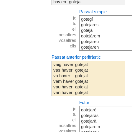
havien
gotejat
Passat simple
jo
gotegí
tu
gotejares
ell
gotejà
nosaltres
gotejàrem
vosaltres
gotejàreu
ells
gotejaren
Passat anterior perifràstic
vaig haver
gotejat
vas haver
gotejat
va haver
gotejat
vam haver
gotejat
vau haver
gotejat
van haver
gotejat
Futur
jo
gotejaré
tu
gotejaràs
ell
gotejarà
nosaltres
gotejarem
vosaltres