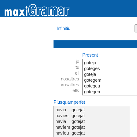
Infinitiu
Present
jo
gotejo
tu
goteges
ell
goteja
nosaltres
gotegem
vosaltres
gotegeu
ells
gotegen
Plusquamperfet
havia
gotejat
havies
gotejat
havia
gotejat
havíem
gotejat
havíeu
gotejat