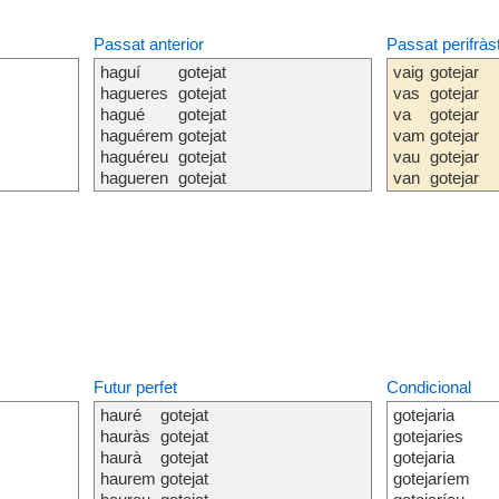
Passat anterior
Passat perifràs
haguí
gotejat
vaig
gotejar
hagueres
gotejat
vas
gotejar
hagué
gotejat
va
gotejar
haguérem
gotejat
vam
gotejar
haguéreu
gotejat
vau
gotejar
hagueren
gotejat
van
gotejar
Futur perfet
Condicional
hauré
gotejat
gotejaria
hauràs
gotejat
gotejaries
haurà
gotejat
gotejaria
haurem
gotejat
gotejaríem