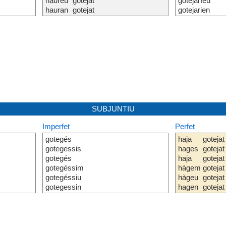
haureu
gotejat
gotejaríeu
hauran
gotejat
gotejarien
SUBJUNTIU
Imperfet
Perfet
gotegés
haja
gotejat
gotegessis
hages
gotejat
gotegés
haja
gotejat
gotegéssim
hàgem
gotejat
gotegéssiu
hàgeu
gotejat
gotegessin
hagen
gotejat