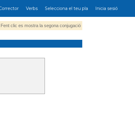
Corrector
Verbs
Selecciona el teu pla
Inicia sesió
Fent clic es mostra la segona conjugació