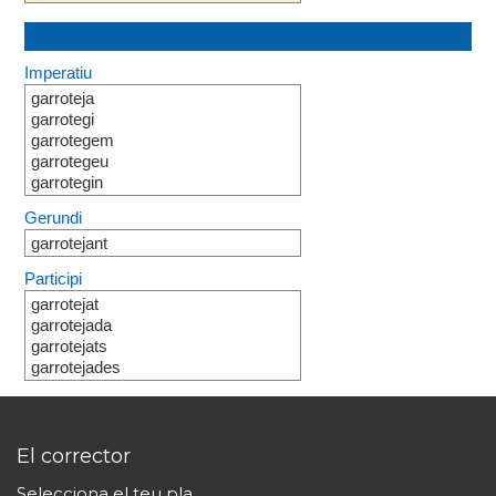
Imperatiu
garroteja
garrotegi
garrotegem
garrotegeu
garrotegin
Gerundi
garrotejant
Participi
garrotejat
garrotejada
garrotejats
garrotejades
El corrector
Selecciona el teu pla