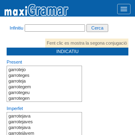
Infinitiu
Fent clic es mostra la segona conjugació
INDICATIU
Present
garrotejo
garroteges
garroteja
garrotegem
garrotegeu
garrotegen
Imperfet
garrotejava
garrotejaves
garrotejava
garrotejàvem