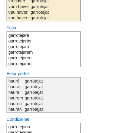
va haver
garrotejat
vam haver
garrotejat
vau haver
garrotejat
van haver
garrotejat
Futur
garrotejaré
garrotejaràs
garrotejarà
garrotejarem
garrotejareu
garrotejaran
Futur perfet
hauré
garrotejat
hauràs
garrotejat
haurà
garrotejat
haurem
garrotejat
haureu
garrotejat
hauran
garrotejat
Condicional
garrotejaria
garrotejaries