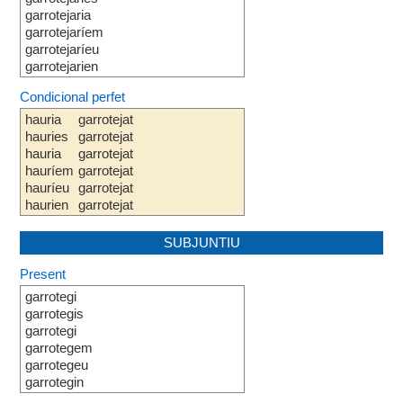
garrotejaria
garrotejaríem
garrotejaríeu
garrotejarien
Condicional perfet
hauria
garrotejat
hauries
garrotejat
hauria
garrotejat
hauríem
garrotejat
hauríeu
garrotejat
haurien
garrotejat
SUBJUNTIU
Present
garrotegi
garrotegis
garrotegi
garrotegem
garrotegeu
garrotegin