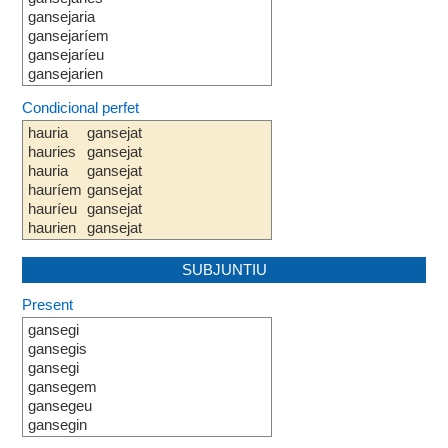
gansejaria
gansejaríem
gansejaríeu
gansejarien
Condicional perfet
hauria
gansejat
hauries
gansejat
hauria
gansejat
hauríem
gansejat
hauríeu
gansejat
haurien
gansejat
SUBJUNTIU
Present
gansegi
gansegis
gansegi
gansegem
gansegeu
gansegin