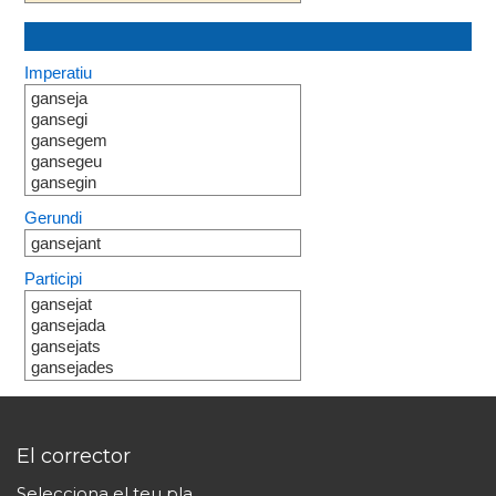
Imperatiu
ganseja
gansegi
gansegem
gansegeu
gansegin
Gerundi
gansejant
Participi
gansejat
gansejada
gansejats
gansejades
El corrector
Selecciona el teu pla