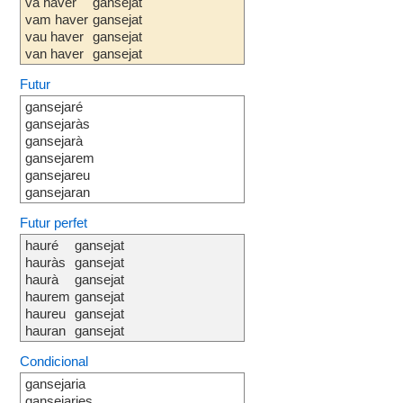
va haver
gansejat
vam haver
gansejat
vau haver
gansejat
van haver
gansejat
Futur
gansejaré
gansejaràs
gansejarà
gansejarem
gansejareu
gansejaran
Futur perfet
hauré
gansejat
hauràs
gansejat
haurà
gansejat
haurem
gansejat
haureu
gansejat
hauran
gansejat
Condicional
gansejaria
gansejaries