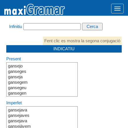
Infinitiu
Fent clic es mostra la segona conjugació
INDICATIU
Present
gansejo
ganseges
ganseja
gansegem
gansegeu
gansegen
Imperfet
gansejava
gansejaves
gansejava
gansejàvem