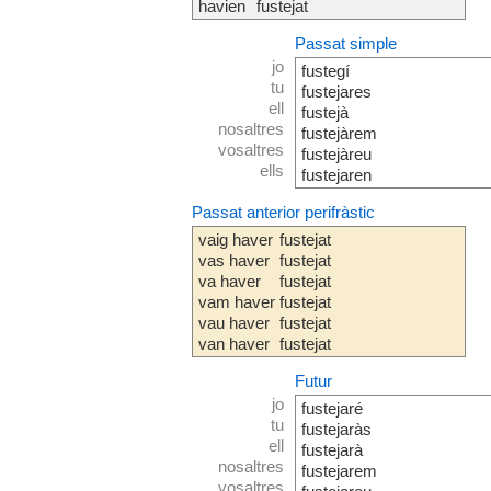
havien
fustejat
Passat simple
jo
fustegí
tu
fustejares
ell
fustejà
nosaltres
fustejàrem
vosaltres
fustejàreu
ells
fustejaren
Passat anterior perifràstic
vaig haver
fustejat
vas haver
fustejat
va haver
fustejat
vam haver
fustejat
vau haver
fustejat
van haver
fustejat
Futur
jo
fustejaré
tu
fustejaràs
ell
fustejarà
nosaltres
fustejarem
vosaltres