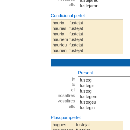
fustejareu
ells
fustejaran
Condicional perfet
hauria
fustejat
hauries
fustejat
hauria
fustejat
hauríem
fustejat
hauríeu
fustejat
haurien
fustejat
Present
jo
fustegi
tu
fustegis
ell
fustegi
nosaltres
fustegem
vosaltres
fustegeu
ells
fustegin
Plusquamperfet
hagués
fustejat