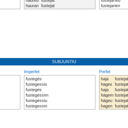
haureu
fustejat
fustejaríeu
hauran
fustejat
fustejarien
SUBJUNTIU
Imperfet
Perfet
fustegés
haja
fusteja
fustegessis
hages
fusteja
fustegés
haja
fusteja
fustegéssim
hàgem
fusteja
fustegéssiu
hàgeu
fusteja
fustegessin
hagen
fusteja