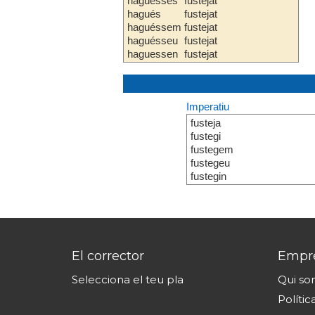
haguesses
fustejat
hagués
fustejat
haguéssem
fustejat
haguésseu
fustejat
haguessen
fustejat
Imperatiu
fusteja
fustegi
fustegem
fustegeu
fustegin
El corrector
Empr
Selecciona el teu pla
Qui s
Polític