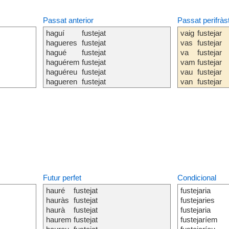
Passat anterior
Passat perifràs
haguí
fustejat
vaig
fustejar
hagueres
fustejat
vas
fustejar
hagué
fustejat
va
fustejar
haguérem
fustejat
vam
fustejar
haguéreu
fustejat
vau
fustejar
hagueren
fustejat
van
fustejar
Futur perfet
Condicional
hauré
fustejat
fustejaria
hauràs
fustejat
fustejaries
haurà
fustejat
fustejaria
haurem
fustejat
fustejaríem