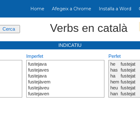
Home
Afegeix a Chrome
Instal·la a Word
Verbs en català
INDICATIU
Imperfet
Perfet
fustejava
he
fustejat
fustejaves
has
fustejat
fustejava
ha
fustejat
fustejàvem
hem
fustejat
fustejàveu
heu
fustejat
fustejaven
han
fustejat