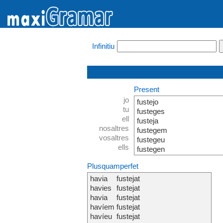
Infinitiu
Present
jo
fustejo
tu
fusteges
ell
fusteja
nosaltres
fustegem
vosaltres
fustegeu
ells
fustegen
Plusquamperfet
havia
fustejat
havies
fustejat
havia
fustejat
havíem
fustejat
havíeu
fustejat