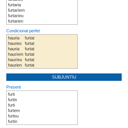
furtaria
furtaríem
furtaríeu
furtarien
Condicional perfet
hauria
furtat
hauries
furtat
hauria
furtat
hauríem
furtat
hauríeu
furtat
haurien
furtat
SUBJUNTIU
Present
furti
furtis
furti
furtem
furteu
furtin