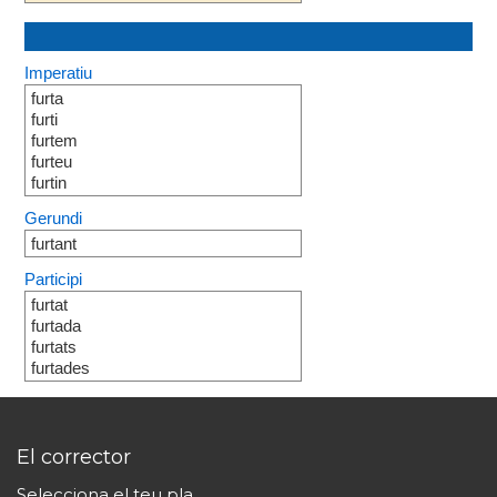
Imperatiu
furta
furti
furtem
furteu
furtin
Gerundi
furtant
Participi
furtat
furtada
furtats
furtades
El corrector
Selecciona el teu pla