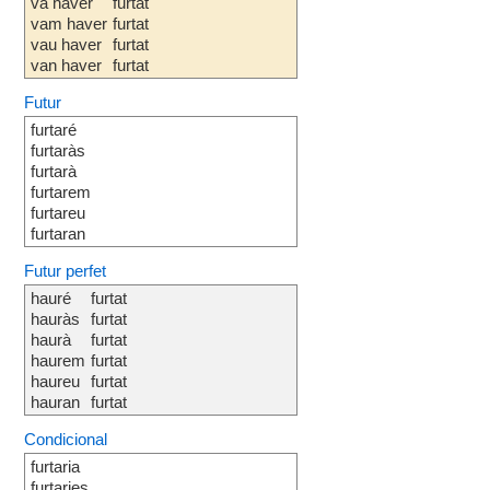
va haver
furtat
vam haver
furtat
vau haver
furtat
van haver
furtat
Futur
furtaré
furtaràs
furtarà
furtarem
furtareu
furtaran
Futur perfet
hauré
furtat
hauràs
furtat
haurà
furtat
haurem
furtat
haureu
furtat
hauran
furtat
Condicional
furtaria
furtaries