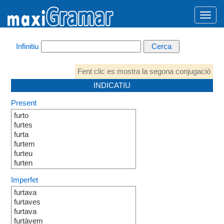
Infinitiu
Fent clic es mostra la segona conjugació
INDICATIU
Present
furto
furtes
furta
furtem
furteu
furten
Imperfet
furtava
furtaves
furtava
furtàvem