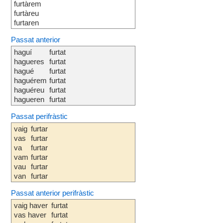
furtàrem
furtàreu
furtaren
Passat anterior
haguí
furtat
hagueres
furtat
hagué
furtat
haguérem
furtat
haguéreu
furtat
hagueren
furtat
Passat perifràstic
vaig
furtar
vas
furtar
va
furtar
vam
furtar
vau
furtar
van
furtar
Passat anterior perifràstic
vaig haver
furtat
vas haver
furtat