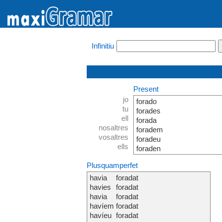
Infinitiu
Present
jo
forado
tu
forades
ell
forada
nosaltres
foradem
vosaltres
foradeu
ells
foraden
Plusquamperfet
havia
foradat
havies
foradat
havia
foradat
havíem
foradat
havíeu
foradat