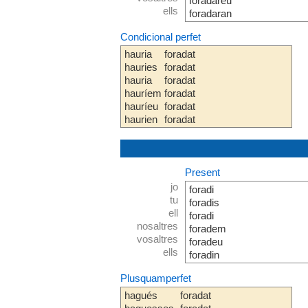
foradareu
ells
foradaran
Condicional perfet
hauria
foradat
hauries
foradat
hauria
foradat
hauríem
foradat
hauríeu
foradat
haurien
foradat
Present
jo
foradi
tu
foradis
ell
foradi
nosaltres
foradem
vosaltres
foradeu
ells
foradin
Plusquamperfet
hagués
foradat