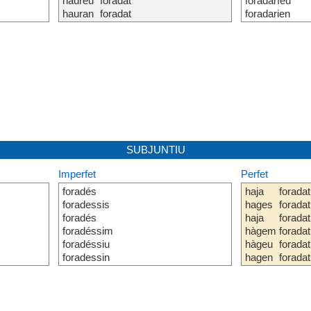
haureu
foradat
foradaríeu
hauran
foradat
foradarien
SUBJUNTIU
Imperfet
Perfet
foradés
haja
foradat
foradessis
hages
foradat
foradés
haja
foradat
foradéssim
hàgem
foradat
foradéssiu
hàgeu
foradat
foradessin
hagen
foradat