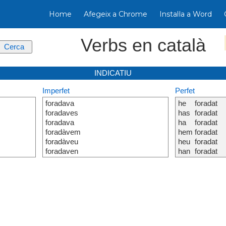
Home
Afegeix a Chrome
Instal·la a Word
Verbs en català
INDICATIU
Imperfet
Perfet
foradava
he
foradat
foradaves
has
foradat
foradava
ha
foradat
foradàvem
hem
foradat
foradàveu
heu
foradat
foradaven
han
foradat