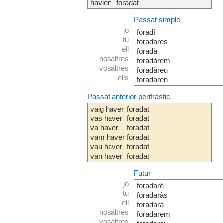
havien
foradat
Passat simple
jo
foradí
tu
foradares
ell
foradà
nosaltres
foradàrem
vosaltres
foradàreu
ells
foradaren
Passat anterior perifràstic
vaig haver
foradat
vas haver
foradat
va haver
foradat
vam haver
foradat
vau haver
foradat
van haver
foradat
Futur
jo
foradaré
tu
foradaràs
ell
foradarà
nosaltres
foradarem
vosaltres