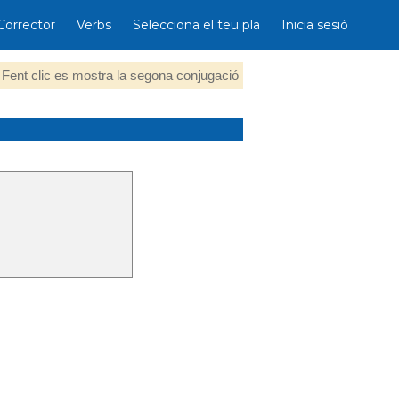
Corrector
Verbs
Selecciona el teu pla
Inicia sesió
Fent clic es mostra la segona conjugació