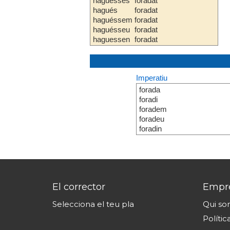
haguesses
foradat
hagués
foradat
haguéssem
foradat
haguésseu
foradat
haguessen
foradat
Imperatiu
forada
foradi
foradem
foradeu
foradin
El corrector
Empr
Selecciona el teu pla
Qui s
Polític