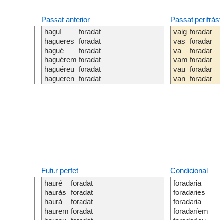
Passat anterior
Passat perifràs
haguí
foradat
vaig
foradar
hagueres
foradat
vas
foradar
hagué
foradat
va
foradar
haguérem
foradat
vam
foradar
haguéreu
foradat
vau
foradar
hagueren
foradat
van
foradar
Futur perfet
Condicional
hauré
foradat
foradaria
hauràs
foradat
foradaries
haurà
foradat
foradaria
haurem
foradat
foradaríem