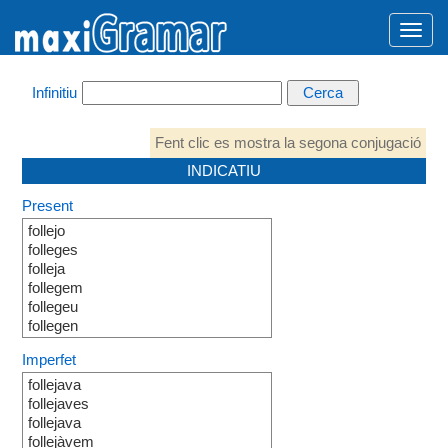
Infinitiu
Fent clic es mostra la segona conjugació
INDICATIU
Present
follejo
folleges
folleja
follegem
follegeu
follegen
Imperfet
follejava
follejaves
follejava
follejàvem