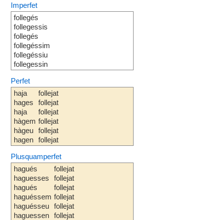
Imperfet
follegés
follegessis
follegés
follegéssim
follegéssiu
follegessin
Perfet
haja
follejat
hages
follejat
haja
follejat
hàgem
follejat
hàgeu
follejat
hagen
follejat
Plusquamperfet
hagués
follejat
haguesses
follejat
hagués
follejat
haguéssem
follejat
haguésseu
follejat
haguessen
follejat