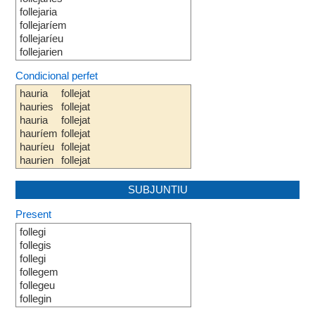
follejaria
follejaríem
follejaríeu
follejarien
Condicional perfet
hauria
follejat
hauries
follejat
hauria
follejat
hauríem
follejat
hauríeu
follejat
haurien
follejat
SUBJUNTIU
Present
follegi
follegis
follegi
follegem
follegeu
follegin