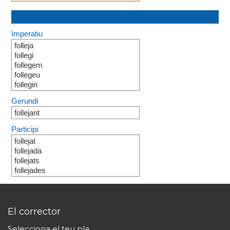
Imperatiu
folleja
follegi
follegem
follegeu
follegin
Gerundi
follejant
Participi
follejat
follejada
follejats
follejades
El corrector
Selecciona el teu pla