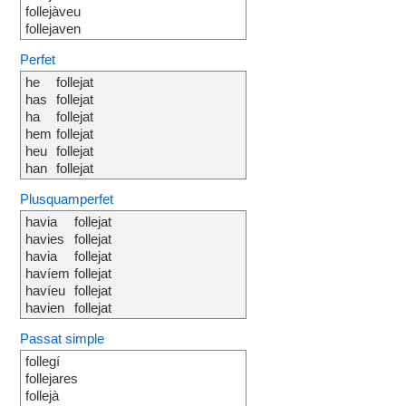
follejàveu
follejaven
Perfet
he
follejat
has
follejat
ha
follejat
hem
follejat
heu
follejat
han
follejat
Plusquamperfet
havia
follejat
havies
follejat
havia
follejat
havíem
follejat
havíeu
follejat
havien
follejat
Passat simple
follegí
follejares
follejà