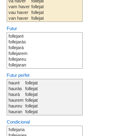
va haver
follejat
vam haver
follejat
vau haver
follejat
van haver
follejat
Futur
follejaré
follejaràs
follejarà
follejarem
follejareu
follejaran
Futur perfet
hauré
follejat
hauràs
follejat
haurà
follejat
haurem
follejat
haureu
follejat
hauran
follejat
Condicional
follejaria
follejaries