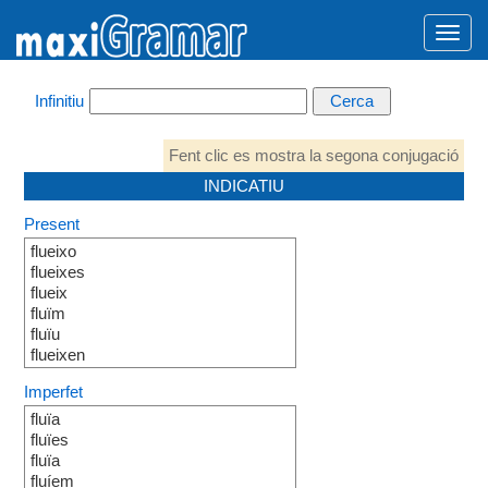
Infinitiu
Fent clic es mostra la segona conjugació
INDICATIU
Present
flueixo
flueixes
flueix
fluïm
fluïu
flueixen
Imperfet
fluïa
fluïes
fluïa
fluíem