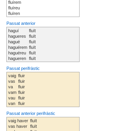
fluírem
fluíreu
fluïren
Passat anterior
haguí
fluït
hagueres
fluït
hagué
fluït
haguérem
fluït
haguéreu
fluït
hagueren
fluït
Passat perifràstic
vaig
fluir
vas
fluir
va
fluir
vam
fluir
vau
fluir
van
fluir
Passat anterior perifràstic
vaig haver
fluït
vas haver
fluït