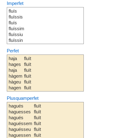
Imperfet
fluís
fluïssis
fluís
fluíssim
fluíssiu
fluïssin
Perfet
haja
fluït
hages
fluït
haja
fluït
hàgem
fluït
hàgeu
fluït
hagen
fluït
Plusquamperfet
hagués
fluït
haguesses
fluït
hagués
fluït
haguéssem
fluït
haguésseu
fluït
haguessen
fluït