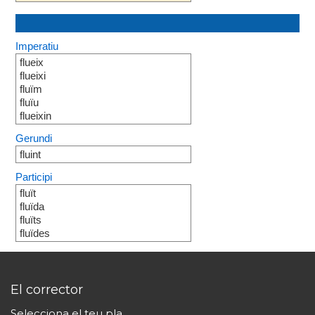
Imperatiu
flueix
flueixi
fluïm
fluïu
flueixin
Gerundi
fluint
Participi
fluït
fluïda
fluïts
fluïdes
El corrector
Selecciona el teu pla