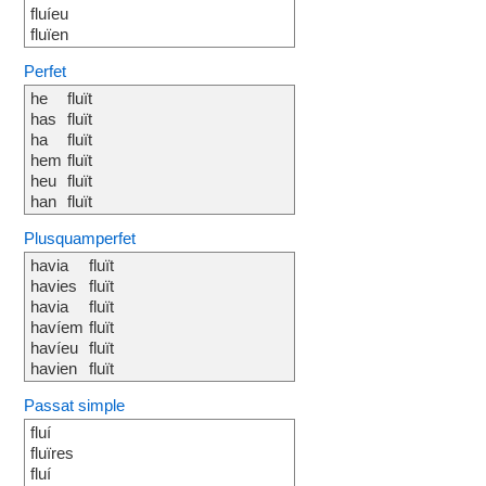
fluíeu
fluïen
Perfet
he
fluït
has
fluït
ha
fluït
hem
fluït
heu
fluït
han
fluït
Plusquamperfet
havia
fluït
havies
fluït
havia
fluït
havíem
fluït
havíeu
fluït
havien
fluït
Passat simple
fluí
fluïres
fluí