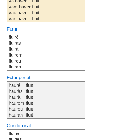
va haver
fluït
vam haver
fluït
vau haver
fluït
van haver
fluït
Futur
fluiré
fluiràs
fluirà
fluirem
fluireu
fluiran
Futur perfet
hauré
fluït
hauràs
fluït
haurà
fluït
haurem
fluït
haureu
fluït
hauran
fluït
Condicional
fluiria
fluiries