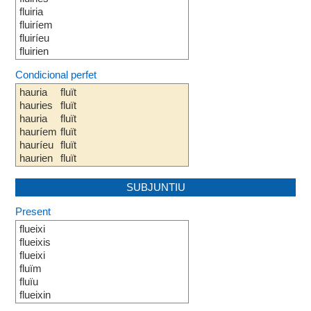
fluiria
fluiríem
fluiríeu
fluirien
Condicional perfet
hauria
fluït
hauries
fluït
hauria
fluït
hauríem
fluït
hauríeu
fluït
haurien
fluït
SUBJUNTIU
Present
flueixi
flueixis
flueixi
fluïm
fluïu
flueixin