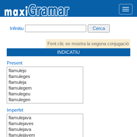
Infinitiu
Fent clic es mostra la segona conjugació
INDICATIU
Present
flamulejo
flamuleges
flamuleja
flamulegem
flamulegeu
flamulegen
Imperfet
flamulejava
flamulejaves
flamulejava
flamulejàvem