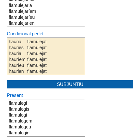
flamulejaria
flamulejaríem
flamulejaríeu
flamulejarien
Condicional perfet
hauria
flamulejat
hauries
flamulejat
hauria
flamulejat
hauríem
flamulejat
hauríeu
flamulejat
haurien
flamulejat
SUBJUNTIU
Present
flamulegi
flamulegis
flamulegi
flamulegem
flamulegeu
flamulegin