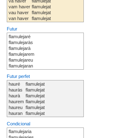
va haver
flamulejat
vam haver
flamulejat
vau haver
flamulejat
van haver
flamulejat
Futur
flamulejaré
flamulejaràs
flamulejarà
flamulejarem
flamulejareu
flamulejaran
Futur perfet
hauré
flamulejat
hauràs
flamulejat
haurà
flamulejat
haurem
flamulejat
haureu
flamulejat
hauran
flamulejat
Condicional
flamulejaria
flamulejaries