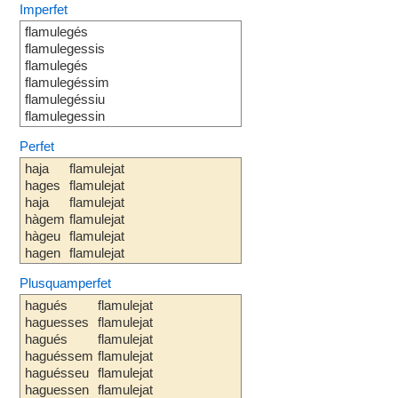
Imperfet
flamulegés
flamulegessis
flamulegés
flamulegéssim
flamulegéssiu
flamulegessin
Perfet
haja
flamulejat
hages
flamulejat
haja
flamulejat
hàgem
flamulejat
hàgeu
flamulejat
hagen
flamulejat
Plusquamperfet
hagués
flamulejat
haguesses
flamulejat
hagués
flamulejat
haguéssem
flamulejat
haguésseu
flamulejat
haguessen
flamulejat