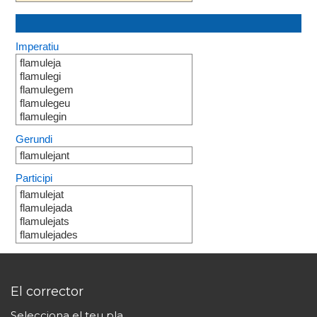
Imperatiu
flamuleja
flamulegi
flamulegem
flamulegeu
flamulegin
Gerundi
flamulejant
Participi
flamulejat
flamulejada
flamulejats
flamulejades
El corrector
Selecciona el teu pla