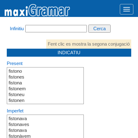
Infinitiu
Fent clic es mostra la segona conjugació
INDICATIU
Present
fistono
fistones
fistona
fistonem
fistoneu
fistonen
Imperfet
fistonava
fistonaves
fistonava
fistonàvem