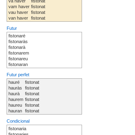
va haver
fistonat
vam haver
fistonat
vau haver
fistonat
van haver
fistonat
Futur
fistonaré
fistonaràs
fistonarà
fistonarem
fistonareu
fistonaran
Futur perfet
hauré
fistonat
hauràs
fistonat
haurà
fistonat
haurem
fistonat
haureu
fistonat
hauran
fistonat
Condicional
fistonaria
fistonaries