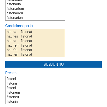
fistonaria
fistonaríem
fistonaríeu
fistonarien
Condicional perfet
hauria
fistonat
hauries
fistonat
hauria
fistonat
hauríem
fistonat
hauríeu
fistonat
haurien
fistonat
SUBJUNTIU
Present
fistoni
fistonis
fistoni
fistonem
fistoneu
fistonin