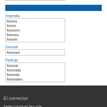
Imperatiu
fistona
fistoni
fistonem
fistoneu
fistonin
Gerundi
fistonant
Participi
fistonat
fistonada
fistonats
fistonades
El corrector
Selecciona el teu pla