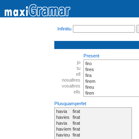
Infinitiu
Present
jo
firo
tu
fires
ell
fira
nosaltres
firem
vosaltres
fireu
ells
firen
Plusquamperfet
havia
firat
havies
firat
havia
firat
havíem
firat
havíeu
firat