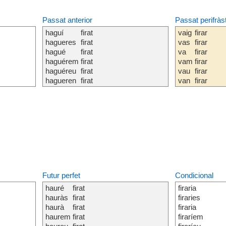
Passat anterior
Passat perifràs
haguí
firat
vaig
firar
hagueres
firat
vas
firar
hagué
firat
va
firar
haguérem
firat
vam
firar
haguéreu
firat
vau
firar
hagueren
firat
van
firar
Futur perfet
Condicional
hauré
firat
firaria
hauràs
firat
firaries
haurà
firat
firaria
haurem
firat
firaríem