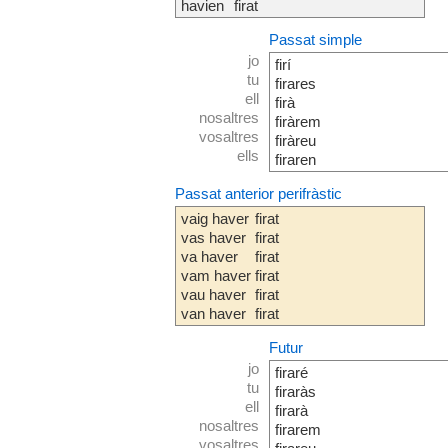
havien
firat
Passat simple
jo
firí
tu
firares
ell
firà
nosaltres
firàrem
vosaltres
firàreu
ells
firaren
Passat anterior perifràstic
vaig haver
firat
vas haver
firat
va haver
firat
vam haver
firat
vau haver
firat
van haver
firat
Futur
jo
firaré
tu
firaràs
ell
firarà
nosaltres
firarem
vosaltres