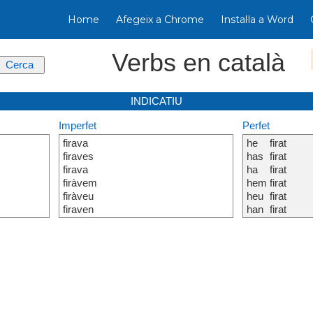
Home
Afegeix a Chrome
Instal·la a Word
Verbs en català
INDICATIU
Imperfet
Perfet
firava
he
firat
firaves
has
firat
firava
ha
firat
firàvem
hem
firat
firàveu
heu
firat
firaven
han
firat