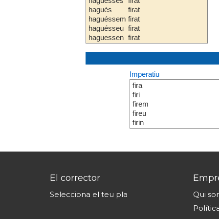
haguesses
firat
hagués
firat
haguéssem
firat
haguésseu
firat
haguessen
firat
Imperatiu
fira
firi
firem
fireu
firin
El corrector
Empr
Selecciona el teu pla
Qui s
Polític