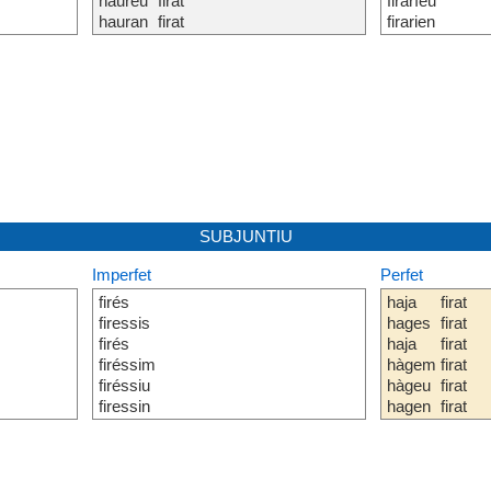
haureu
firat
firaríeu
hauran
firat
firarien
SUBJUNTIU
Imperfet
Perfet
firés
haja
firat
firessis
hages
firat
firés
haja
firat
firéssim
hàgem
firat
firéssiu
hàgeu
firat
firessin
hagen
firat