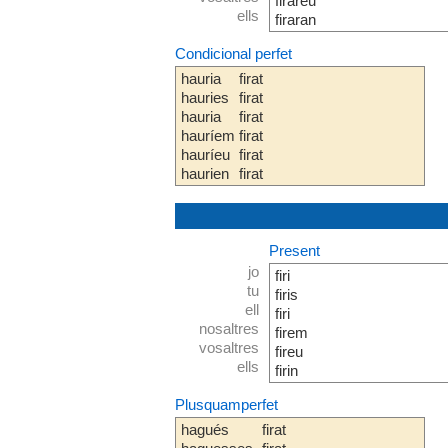
firareu
ells
firaran
Condicional perfet
hauria
firat
hauries
firat
hauria
firat
hauríem
firat
hauríeu
firat
haurien
firat
Present
jo
firi
tu
firis
ell
firi
nosaltres
firem
vosaltres
fireu
ells
firin
Plusquamperfet
hagués
firat