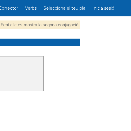
Corrector
Verbs
Selecciona el teu pla
Inicia sesió
Fent clic es mostra la segona conjugació