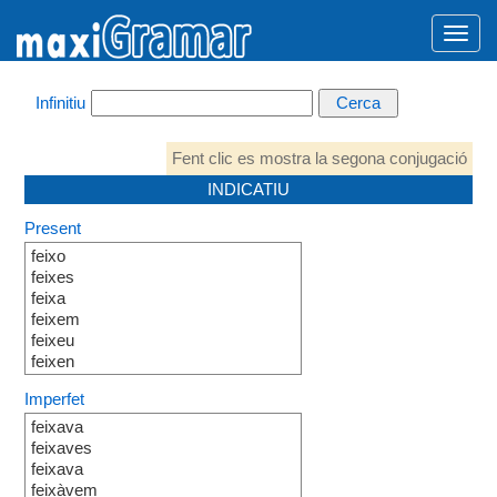
Infinitiu
Fent clic es mostra la segona conjugació
INDICATIU
Present
feixo
feixes
feixa
feixem
feixeu
feixen
Imperfet
feixava
feixaves
feixava
feixàvem