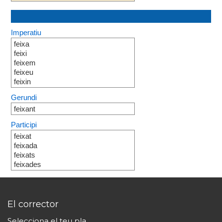
Imperatiu
feixa
feixi
feixem
feixeu
feixin
Gerundi
feixant
Participi
feixat
feixada
feixats
feixades
El corrector
Selecciona el teu pla