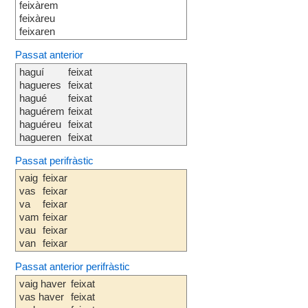
feixàrem
feixàreu
feixaren
Passat anterior
haguí
feixat
hagueres
feixat
hagué
feixat
haguérem
feixat
haguéreu
feixat
hagueren
feixat
Passat perifràstic
vaig
feixar
vas
feixar
va
feixar
vam
feixar
vau
feixar
van
feixar
Passat anterior perifràstic
vaig haver
feixat
vas haver
feixat