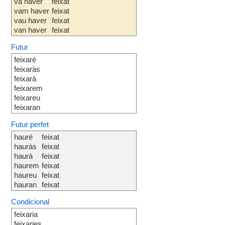
va haver
feixat
vam haver
feixat
vau haver
feixat
van haver
feixat
Futur
feixaré
feixaràs
feixarà
feixarem
feixareu
feixaran
Futur perfet
hauré
feixat
hauràs
feixat
haurà
feixat
haurem
feixat
haureu
feixat
hauran
feixat
Condicional
feixaria
feixaries