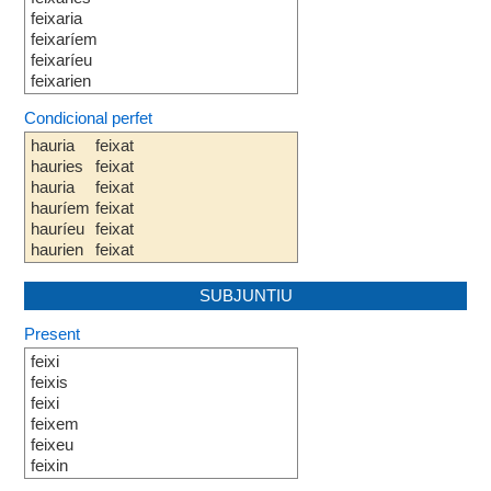
feixaria
feixaríem
feixaríeu
feixarien
Condicional perfet
hauria
feixat
hauries
feixat
hauria
feixat
hauríem
feixat
hauríeu
feixat
haurien
feixat
SUBJUNTIU
Present
feixi
feixis
feixi
feixem
feixeu
feixin