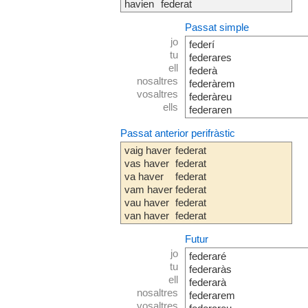
havien
federat
Passat simple
jo
federí
tu
federares
ell
federà
nosaltres
federàrem
vosaltres
federàreu
ells
federaren
Passat anterior perifràstic
vaig haver
federat
vas haver
federat
va haver
federat
vam haver
federat
vau haver
federat
van haver
federat
Futur
jo
federaré
tu
federaràs
ell
federarà
nosaltres
federarem
vosaltres