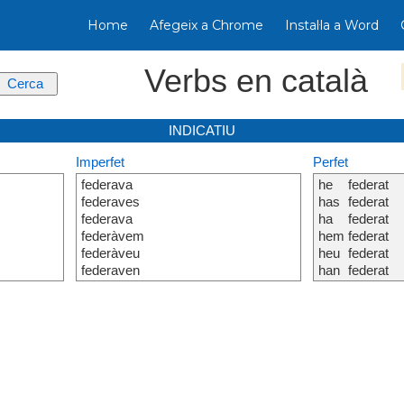
Home
Afegeix a Chrome
Instal·la a Word
Verbs en català
INDICATIU
Imperfet
Perfet
federava
he
federat
federaves
has
federat
federava
ha
federat
federàvem
hem
federat
federàveu
heu
federat
federaven
han
federat