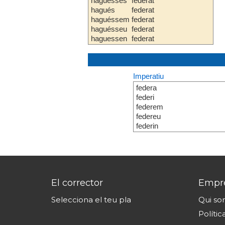
haguesses
federat
hagués
federat
haguéssem
federat
haguésseu
federat
haguessen
federat
Imperatiu
federa
federi
federem
federeu
federin
El corrector
Empr
Selecciona el teu pla
Qui s
Polític