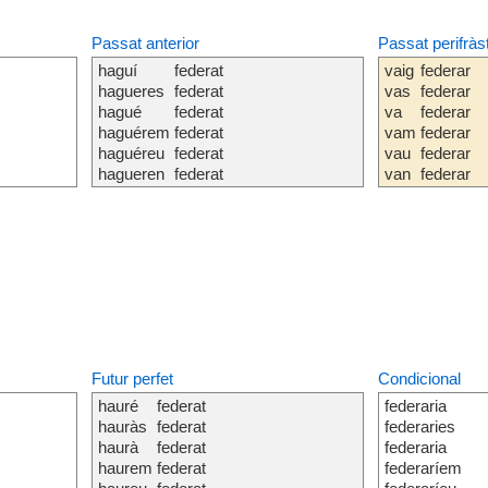
Passat anterior
Passat perifràs
haguí
federat
vaig
federar
hagueres
federat
vas
federar
hagué
federat
va
federar
haguérem
federat
vam
federar
haguéreu
federat
vau
federar
hagueren
federat
van
federar
Futur perfet
Condicional
hauré
federat
federaria
hauràs
federat
federaries
haurà
federat
federaria
haurem
federat
federaríem