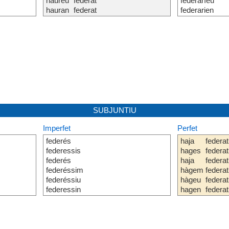
haureu
federat
federaríeu
hauran
federat
federarien
SUBJUNTIU
Imperfet
Perfet
federés
haja
federat
federessis
hages
federat
federés
haja
federat
federéssim
hàgem
federat
federéssiu
hàgeu
federat
federessin
hagen
federat