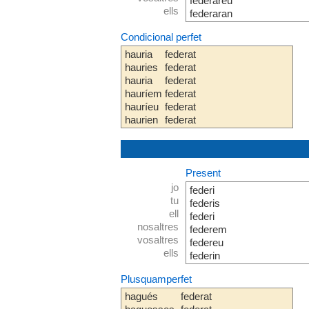
federareu
ells
federaran
Condicional perfet
hauria
federat
hauries
federat
hauria
federat
hauríem
federat
hauríeu
federat
haurien
federat
Present
jo
federi
tu
federis
ell
federi
nosaltres
federem
vosaltres
federeu
ells
federin
Plusquamperfet
hagués
federat