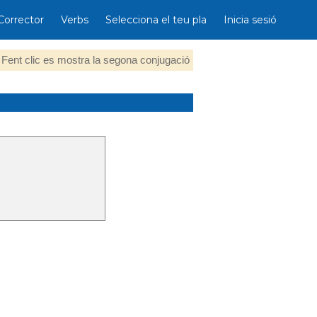
Corrector
Verbs
Selecciona el teu pla
Inicia sesió
Fent clic es mostra la segona conjugació