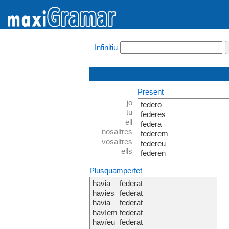
Infinitiu
Present
jo
federo
tu
federes
ell
federa
nosaltres
federem
vosaltres
federeu
ells
federen
Plusquamperfet
havia
federat
havies
federat
havia
federat
havíem
federat
havíeu
federat