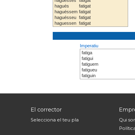
haguesses
fatigat
hagués
fatigat
haguéssem
fatigat
haguésseu
fatigat
haguessen
fatigat
Imperatiu
fatiga
fatigui
fatiguem
fatigueu
fatiguin
El corrector
Empr
Selecciona el teu pla
Qui s
Polític