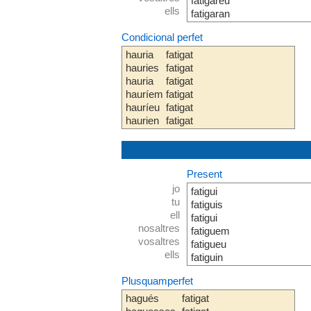
fatigareu
ells
fatigaran
Condicional perfet
hauria
fatigat
hauries
fatigat
hauria
fatigat
hauríem
fatigat
hauríeu
fatigat
haurien
fatigat
Present
jo
fatigui
tu
fatiguis
ell
fatigui
nosaltres
fatiguem
vosaltres
fatigueu
ells
fatiguin
Plusquamperfet
hagués
fatigat