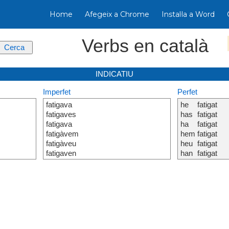
Home
Afegeix a Chrome
Instal·la a Word
Verbs en català
INDICATIU
Imperfet
Perfet
fatigava
he
fatigat
fatigaves
has
fatigat
fatigava
ha
fatigat
fatigàvem
hem
fatigat
fatigàveu
heu
fatigat
fatigaven
han
fatigat