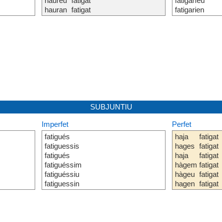
haureu
fatigat
fatigaríeu
hauran
fatigat
fatigarien
SUBJUNTIU
Imperfet
Perfet
fatigués
haja
fatigat
fatiguessis
hages
fatigat
fatigués
haja
fatigat
fatiguéssim
hàgem
fatigat
fatiguéssiu
hàgeu
fatigat
fatiguessin
hagen
fatigat