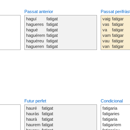
Passat anterior
Passat perifràs
haguí
fatigat
vaig
fatigar
hagueres
fatigat
vas
fatigar
hagué
fatigat
va
fatigar
haguérem
fatigat
vam
fatigar
haguéreu
fatigat
vau
fatigar
hagueren
fatigat
van
fatigar
Futur perfet
Condicional
hauré
fatigat
fatigaria
hauràs
fatigat
fatigaries
haurà
fatigat
fatigaria
haurem
fatigat
fatigaríem