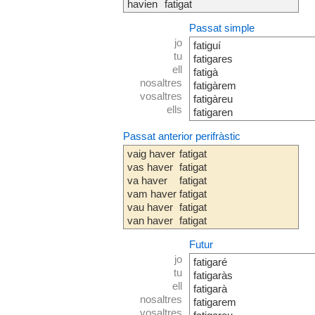
havien
fatigat
Passat simple
jo
fatiguí
tu
fatigares
ell
fatigà
nosaltres
fatigàrem
vosaltres
fatigàreu
ells
fatigaren
Passat anterior perifràstic
vaig haver
fatigat
vas haver
fatigat
va haver
fatigat
vam haver
fatigat
vau haver
fatigat
van haver
fatigat
Futur
jo
fatigaré
tu
fatigaràs
ell
fatigarà
nosaltres
fatigarem
vosaltres