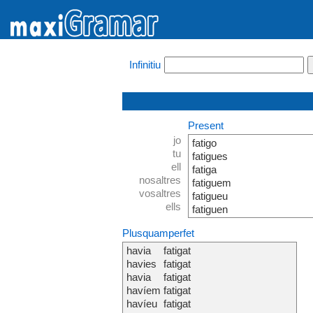
Infinitiu
Present
jo
fatigo
tu
fatigues
ell
fatiga
nosaltres
fatiguem
vosaltres
fatigueu
ells
fatiguen
Plusquamperfet
havia
fatigat
havies
fatigat
havia
fatigat
havíem
fatigat
havíeu
fatigat