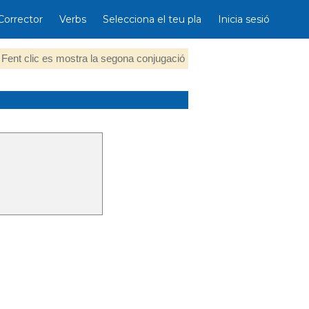
Corrector
Verbs
Selecciona el teu pla
Inicia sesió
Fent clic es mostra la segona conjugació