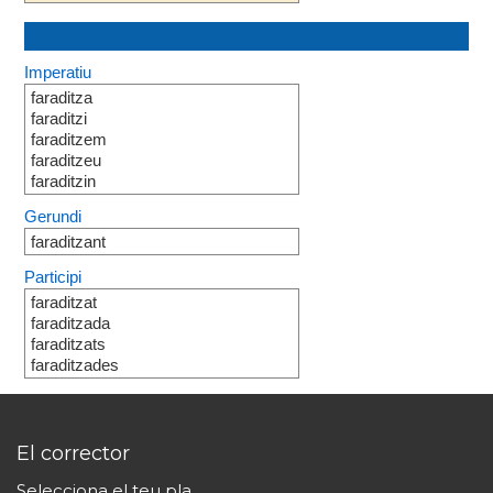
Imperatiu
faraditza
faraditzi
faraditzem
faraditzeu
faraditzin
Gerundi
faraditzant
Participi
faraditzat
faraditzada
faraditzats
faraditzades
El corrector
Selecciona el teu pla