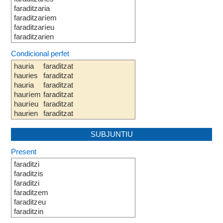
faraditzaria
faraditzaríem
faraditzaríeu
faraditzarien
Condicional perfet
hauria
faraditzat
hauries
faraditzat
hauria
faraditzat
hauríem
faraditzat
hauríeu
faraditzat
haurien
faraditzat
SUBJUNTIU
Present
faraditzi
faraditzis
faraditzi
faraditzem
faraditzeu
faraditzin