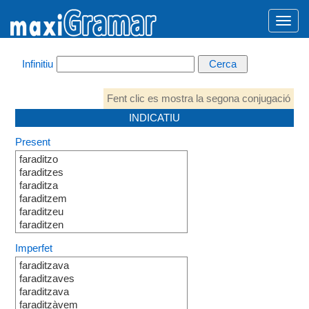
Infinitiu
Fent clic es mostra la segona conjugació
INDICATIU
Present
faraditzo
faraditzes
faraditza
faraditzem
faraditzeu
faraditzen
Imperfet
faraditzava
faraditzaves
faraditzava
faraditzàvem