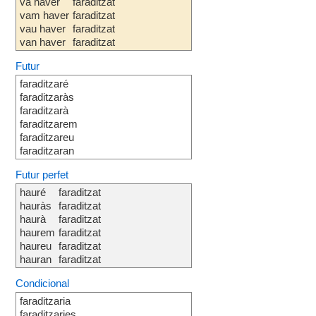
va haver
faraditzat
vam haver
faraditzat
vau haver
faraditzat
van haver
faraditzat
Futur
faraditzaré
faraditzaràs
faraditzarà
faraditzarem
faraditzareu
faraditzaran
Futur perfet
hauré
faraditzat
hauràs
faraditzat
haurà
faraditzat
haurem
faraditzat
haureu
faraditzat
hauran
faraditzat
Condicional
faraditzaria
faraditzaries