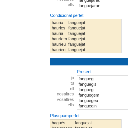
fanguejareu
ells
fanguejaran
Condicional perfet
hauria
fanguejat
hauries
fanguejat
hauria
fanguejat
hauríem
fanguejat
hauríeu
fanguejat
haurien
fanguejat
Present
jo
fanguegi
tu
fanguegis
ell
fanguegi
nosaltres
fanguegem
vosaltres
fanguegeu
ells
fanguegin
Plusquamperfet
hagués
fanguejat