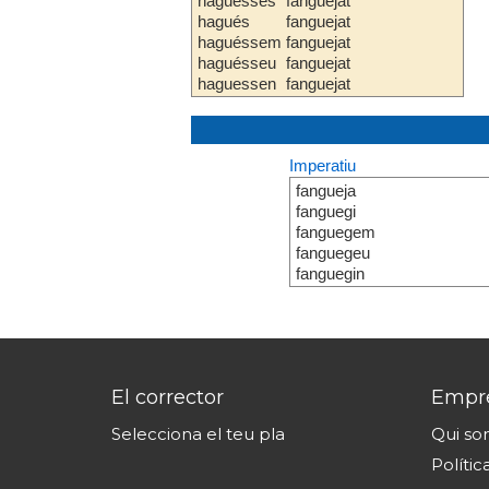
haguesses
fanguejat
hagués
fanguejat
haguéssem
fanguejat
haguésseu
fanguejat
haguessen
fanguejat
Imperatiu
fangueja
fanguegi
fanguegem
fanguegeu
fanguegin
El corrector
Empr
Selecciona el teu pla
Qui s
Polític