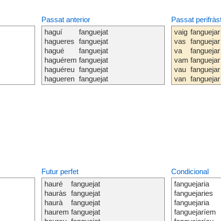
Passat anterior
Passat perifràs
haguí
fanguejat
vaig
fanguejar
hagueres
fanguejat
vas
fanguejar
hagué
fanguejat
va
fanguejar
haguérem
fanguejat
vam
fanguejar
haguéreu
fanguejat
vau
fanguejar
hagueren
fanguejat
van
fanguejar
Futur perfet
Condicional
hauré
fanguejat
fanguejaria
hauràs
fanguejat
fanguejaries
haurà
fanguejat
fanguejaria
haurem
fanguejat
fanguejaríem