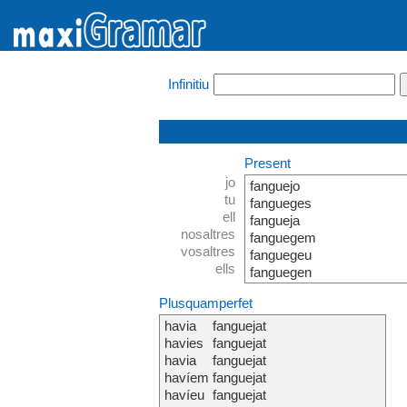
Infinitiu
Present
jo
fanguejo
tu
fangueges
ell
fangueja
nosaltres
fanguegem
vosaltres
fanguegeu
ells
fanguegen
Plusquamperfet
havia
fanguejat
havies
fanguejat
havia
fanguejat
havíem
fanguejat
havíeu
fanguejat