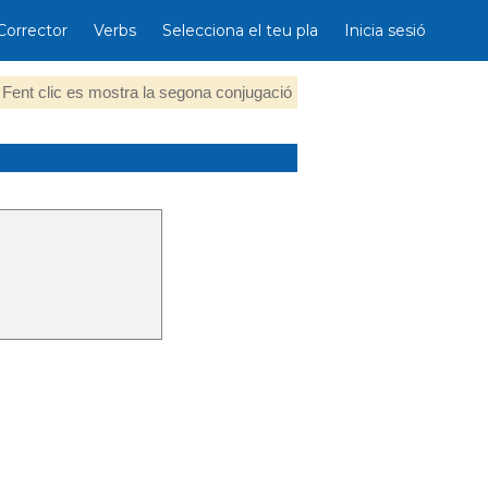
Corrector
Verbs
Selecciona el teu pla
Inicia sesió
Fent clic es mostra la segona conjugació