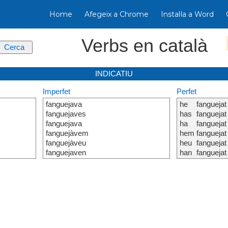
Home
Afegeix a Chrome
Instal·la a Word
Verbs en català
INDICATIU
Imperfet
Perfet
fanguejava
he
fanguejat
fanguejaves
has
fanguejat
fanguejava
ha
fanguejat
fanguejàvem
hem
fanguejat
fanguejàveu
heu
fanguejat
fanguejaven
han
fanguejat