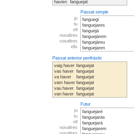
havien
fanguejat
Passat simple
jo
fanguegí
tu
fanguejares
ell
fanguejà
nosaltres
fanguejàrem
vosaltres
fanguejàreu
ells
fanguejaren
Passat anterior perifràstic
vaig haver
fanguejat
vas haver
fanguejat
va haver
fanguejat
vam haver
fanguejat
vau haver
fanguejat
van haver
fanguejat
Futur
jo
fanguejaré
tu
fanguejaràs
ell
fanguejarà
nosaltres
fanguejarem
vosaltres