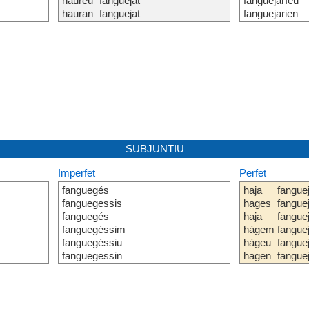
haureu
fanguejat
fanguejaríeu
hauran
fanguejat
fanguejarien
SUBJUNTIU
Imperfet
Perfet
fanguegés
haja
fangue
fanguegessis
hages
fangue
fanguegés
haja
fangue
fanguegéssim
hàgem
fangue
fanguegéssiu
hàgeu
fangue
fanguegessin
hagen
fangue