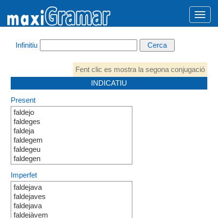
Infinitiu
Fent clic es mostra la segona conjugació
INDICATIU
Present
faldejo
faldeges
faldeja
faldegem
faldegeu
faldegen
Imperfet
faldejava
faldejaves
faldejava
faldejàvem