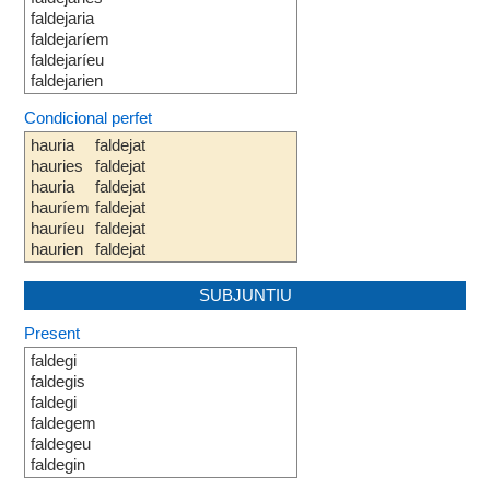
faldejaria
faldejaríem
faldejaríeu
faldejarien
Condicional perfet
hauria
faldejat
hauries
faldejat
hauria
faldejat
hauríem
faldejat
hauríeu
faldejat
haurien
faldejat
SUBJUNTIU
Present
faldegi
faldegis
faldegi
faldegem
faldegeu
faldegin