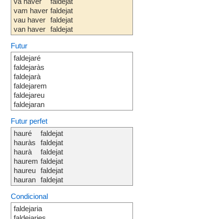
va haver
faldejat
vam haver
faldejat
vau haver
faldejat
van haver
faldejat
Futur
faldejaré
faldejaràs
faldejarà
faldejarem
faldejareu
faldejaran
Futur perfet
hauré
faldejat
hauràs
faldejat
haurà
faldejat
haurem
faldejat
haureu
faldejat
hauran
faldejat
Condicional
faldejaria
faldejaries