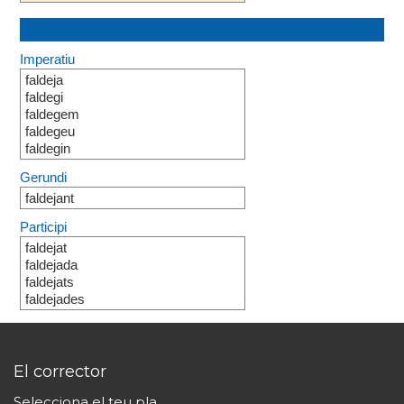
Imperatiu
faldeja
faldegi
faldegem
faldegeu
faldegin
Gerundi
faldejant
Participi
faldejat
faldejada
faldejats
faldejades
El corrector
Selecciona el teu pla