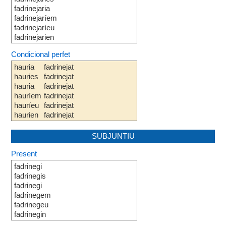
fadrinejaria
fadrinejaríem
fadrinejaríeu
fadrinejarien
Condicional perfet
hauria
fadrinejat
hauries
fadrinejat
hauria
fadrinejat
hauríem
fadrinejat
hauríeu
fadrinejat
haurien
fadrinejat
SUBJUNTIU
Present
fadrinegi
fadrinegis
fadrinegi
fadrinegem
fadrinegeu
fadrinegin