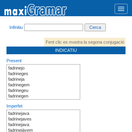
Infinitiu
Fent clic es mostra la segona conjugació
INDICATIU
Present
fadrinejo
fadrineges
fadrineja
fadrinegem
fadrinegeu
fadrinegen
Imperfet
fadrinejava
fadrinejaves
fadrinejava
fadrinejàvem