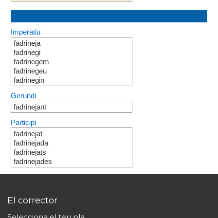
Imperatiu
fadrineja
fadrinegi
fadrinegem
fadrinegeu
fadrinegin
Gerundi
fadrinejant
Participi
fadrinejat
fadrinejada
fadrinejats
fadrinejades
El corrector
Selecciona el teu pla