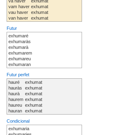
va haver
exhumat
vam haver
exhumat
vau haver
exhumat
van haver
exhumat
Futur
exhumaré
exhumaràs
exhumarà
exhumarem
exhumareu
exhumaran
Futur perfet
hauré
exhumat
hauràs
exhumat
haurà
exhumat
haurem
exhumat
haureu
exhumat
hauran
exhumat
Condicional
exhumaria
exhumaries