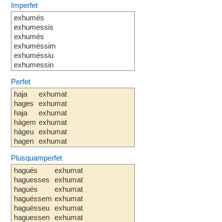
Imperfet
exhumés
exhumessis
exhumés
exhuméssim
exhuméssiu
exhumessin
Perfet
haja
exhumat
hages
exhumat
haja
exhumat
hàgem
exhumat
hàgeu
exhumat
hagen
exhumat
Plusquamperfet
hagués
exhumat
haguesses
exhumat
hagués
exhumat
haguéssem
exhumat
haguésseu
exhumat
haguessen
exhumat