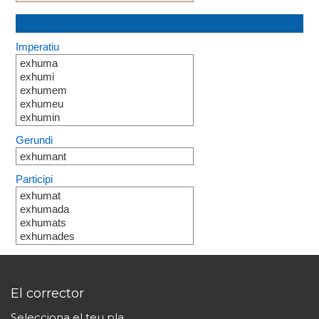
Imperatiu
exhuma
exhumi
exhumem
exhumeu
exhumin
Gerundi
exhumant
Participi
exhumat
exhumada
exhumats
exhumades
El corrector
Selecciona el teu pla