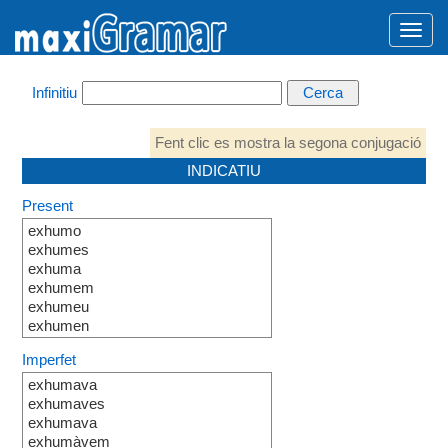
Infinitiu
Fent clic es mostra la segona conjugació
INDICATIU
Present
exhumo
exhumes
exhuma
exhumem
exhumeu
exhumen
Imperfet
exhumava
exhumaves
exhumava
exhumàvem