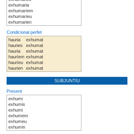
exhumaria
exhumaríem
exhumaríeu
exhumarien
Condicional perfet
hauria
exhumat
hauries
exhumat
hauria
exhumat
hauríem
exhumat
hauríeu
exhumat
haurien
exhumat
SUBJUNTIU
Present
exhumi
exhumis
exhumi
exhumem
exhumeu
exhumin