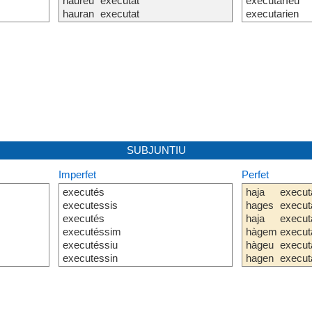
haureu
executat
executaríeu
hauran
executat
executarien
SUBJUNTIU
Imperfet
Perfet
executés
haja
execut
executessis
hages
execut
executés
haja
execut
executéssim
hàgem
execut
executéssiu
hàgeu
execut
executessin
hagen
execut