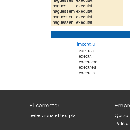
haguesses
executat
hagués
executat
haguéssem
executat
haguésseu
executat
haguessen
executat
Imperatiu
executa
executi
executem
executeu
executin
El corrector
Empr
Selecciona el teu pla
Qui s
Polític