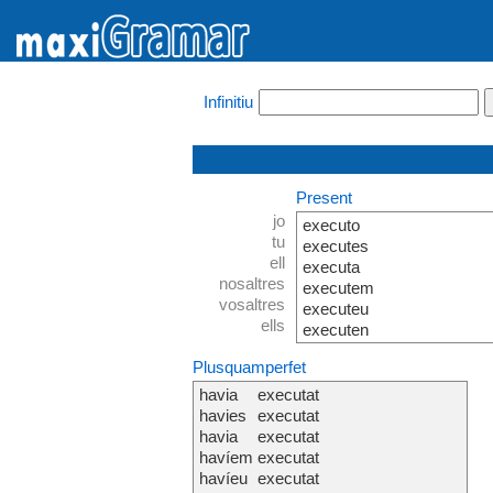
Infinitiu
Present
jo
executo
tu
executes
ell
executa
nosaltres
executem
vosaltres
executeu
ells
executen
Plusquamperfet
havia
executat
havies
executat
havia
executat
havíem
executat
havíeu
executat