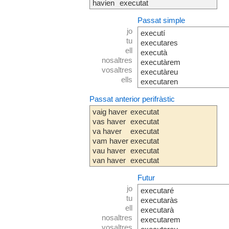
havien
executat
Passat simple
jo
executí
tu
executares
ell
executà
nosaltres
executàrem
vosaltres
executàreu
ells
executaren
Passat anterior perifràstic
vaig haver
executat
vas haver
executat
va haver
executat
vam haver
executat
vau haver
executat
van haver
executat
Futur
jo
executaré
tu
executaràs
ell
executarà
nosaltres
executarem
vosaltres