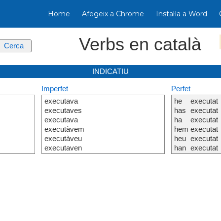
Home
Afegeix a Chrome
Instal·la a Word
Verbs en català
INDICATIU
Imperfet
Perfet
executava
he
executat
executaves
has
executat
executava
ha
executat
executàvem
hem
executat
executàveu
heu
executat
executaven
han
executat