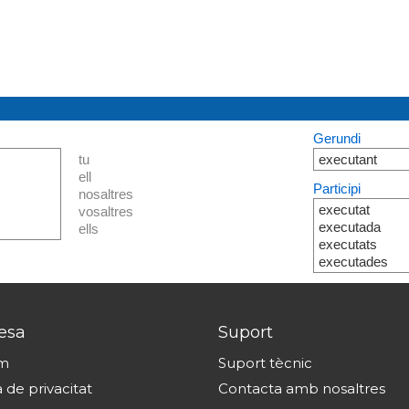
Gerundi
tu
executant
ell
Participi
nosaltres
executat
vosaltres
executada
ells
executats
executades
esa
Suport
om
Suport tècnic
a de privacitat
Contacta amb nosaltres