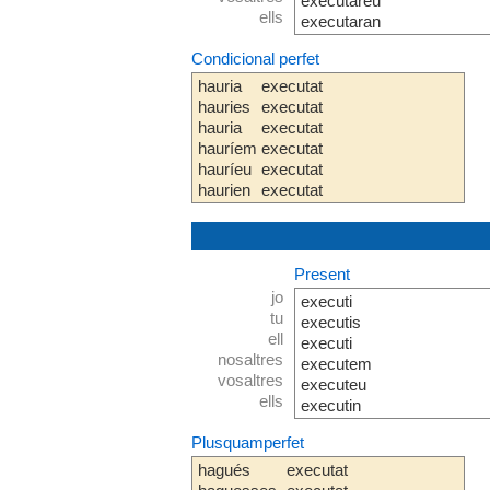
executareu
ells
executaran
Condicional perfet
hauria
executat
hauries
executat
hauria
executat
hauríem
executat
hauríeu
executat
haurien
executat
Present
jo
executi
tu
executis
ell
executi
nosaltres
executem
vosaltres
executeu
ells
executin
Plusquamperfet
hagués
executat