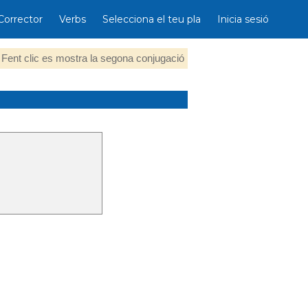
Corrector
Verbs
Selecciona el teu pla
Inicia sesió
Fent clic es mostra la segona conjugació