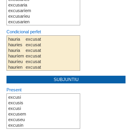
excusaria
excusaríem
excusaríeu
excusarien
Condicional perfet
hauria
excusat
hauries
excusat
hauria
excusat
hauríem
excusat
hauríeu
excusat
haurien
excusat
SUBJUNTIU
Present
excusi
excusis
excusi
excusem
excuseu
excusin