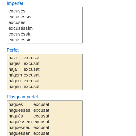
Imperfet
excusés
excusessis
excusés
excuséssim
excuséssiu
excusessin
Perfet
haja
excusat
hages
excusat
haja
excusat
hàgem
excusat
hàgeu
excusat
hagen
excusat
Plusquamperfet
hagués
excusat
haguesses
excusat
hagués
excusat
haguéssem
excusat
haguésseu
excusat
haguessen
excusat