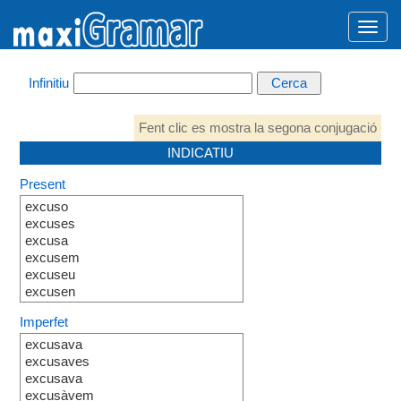
Infinitiu
Fent clic es mostra la segona conjugació
INDICATIU
Present
excuso
excuses
excusa
excusem
excuseu
excusen
Imperfet
excusava
excusaves
excusava
excusàvem