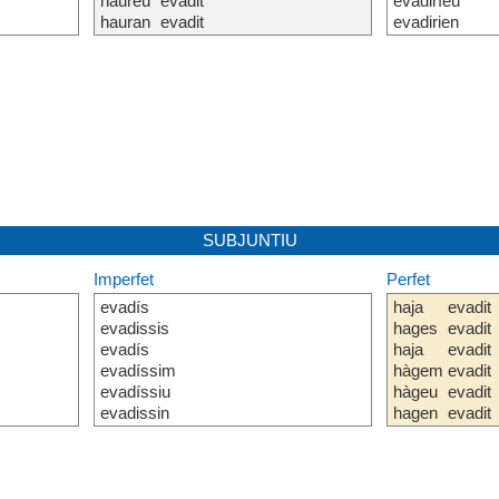
haureu
evadit
evadiríeu
hauran
evadit
evadirien
SUBJUNTIU
Imperfet
Perfet
evadís
haja
evadit
evadissis
hages
evadit
evadís
haja
evadit
evadíssim
hàgem
evadit
evadíssiu
hàgeu
evadit
evadissin
hagen
evadit