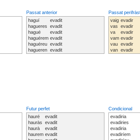
Passat anterior
Passat perifràs
haguí
evadit
vaig
evadir
hagueres
evadit
vas
evadir
hagué
evadit
va
evadir
haguérem
evadit
vam
evadir
haguéreu
evadit
vau
evadir
hagueren
evadit
van
evadir
Futur perfet
Condicional
hauré
evadit
evadiria
hauràs
evadit
evadiries
haurà
evadit
evadiria
haurem
evadit
evadiríem