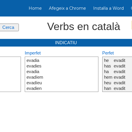
Home
Afegeix a Chrome
Instal·la a Word
Verbs en català
INDICATIU
Imperfet
Perfet
evadia
he
evadit
evadies
has
evadit
evadia
ha
evadit
evadíem
hem
evadit
evadíeu
heu
evadit
evadien
han
evadit