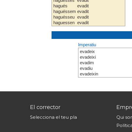
haguesses
evadit
hagués
evadit
haguéssem
evadit
haguésseu
evadit
haguessen
evadit
Imperatiu
evadeix
evadeixi
evadim
evadiu
evadeixin
El corrector
Empr
Selecciona el teu pla
Qui s
Polític