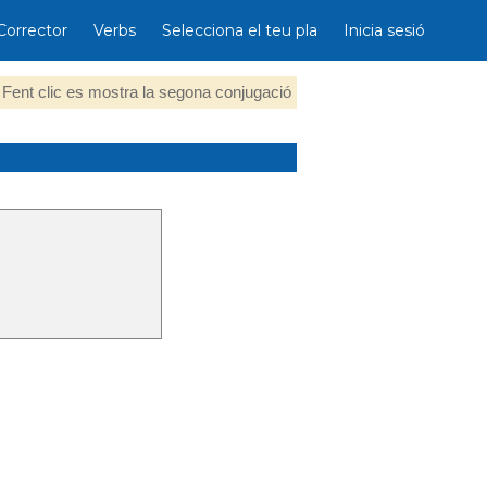
Corrector
Verbs
Selecciona el teu pla
Inicia sesió
Fent clic es mostra la segona conjugació