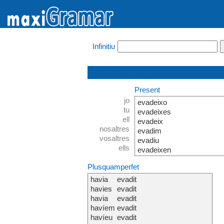
Infinitiu
Present
jo
evadeixo
tu
evadeixes
ell
evadeix
nosaltres
evadim
vosaltres
evadiu
ells
evadeixen
Plusquamperfet
havia
evadit
havies
evadit
havia
evadit
havíem
evadit
havíeu
evadit