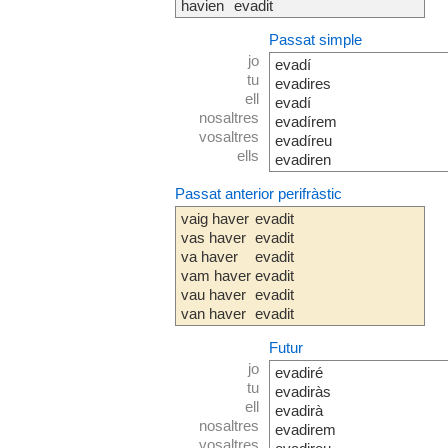
havien
evadit
Passat simple
jo
evadí
tu
evadires
ell
evadí
nosaltres
evadírem
vosaltres
evadíreu
ells
evadiren
Passat anterior perifràstic
vaig haver
evadit
vas haver
evadit
va haver
evadit
vam haver
evadit
vau haver
evadit
van haver
evadit
Futur
jo
evadiré
tu
evadiràs
ell
evadirà
nosaltres
evadirem
vosaltres