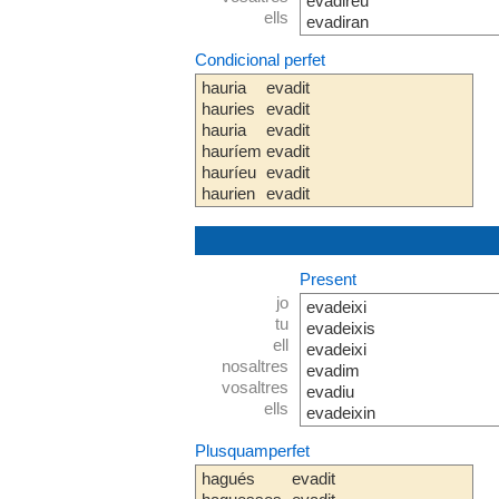
evadireu
ells
evadiran
Condicional perfet
hauria
evadit
hauries
evadit
hauria
evadit
hauríem
evadit
hauríeu
evadit
haurien
evadit
Present
jo
evadeixi
tu
evadeixis
ell
evadeixi
nosaltres
evadim
vosaltres
evadiu
ells
evadeixin
Plusquamperfet
hagués
evadit