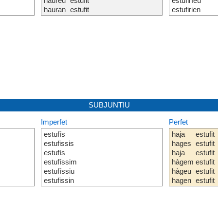
haureu
estufit
estufiríeu
hauran
estufit
estufirien
SUBJUNTIU
Imperfet
Perfet
estufís
haja
estufit
estufissis
hages
estufit
estufís
haja
estufit
estufíssim
hàgem
estufit
estufíssiu
hàgeu
estufit
estufissin
hagen
estufit