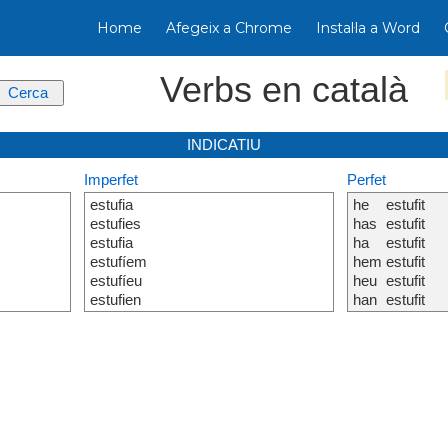
Home
Afegeix a Chrome
Instal·la a Word
Verbs en català
INDICATIU
Imperfet
Perfet
estufia
he
estufit
estufies
has
estufit
estufia
ha
estufit
estufíem
hem
estufit
estufíeu
heu
estufit
estufien
han
estufit