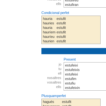
estufireu
ells
estufiran
Condicional perfet
hauria
estufit
hauries
estufit
hauria
estufit
hauríem
estufit
hauríeu
estufit
haurien
estufit
Present
jo
estufeixi
tu
estufeixis
ell
estufeixi
nosaltres
estufim
vosaltres
estufiu
ells
estufeixin
Plusquamperfet
hagués
estufit