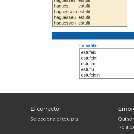
haguesses
estufit
hagués
estufit
haguéssem
estufit
haguésseu
estufit
haguessen
estufit
Imperatiu
estufeix
estufeixi
estufim
estufiu
estufeixin
El corrector
Empr
Selecciona el teu pla
Qui s
Polític