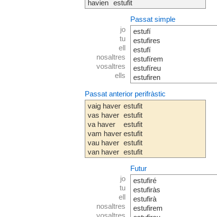
havien
estufit
Passat simple
jo
estufí
tu
estufires
ell
estufí
nosaltres
estufírem
vosaltres
estufíreu
ells
estufiren
Passat anterior perifràstic
vaig haver
estufit
vas haver
estufit
va haver
estufit
vam haver
estufit
vau haver
estufit
van haver
estufit
Futur
jo
estufiré
tu
estufiràs
ell
estufirà
nosaltres
estufirem
vosaltres