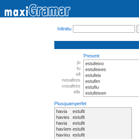
Infinitiu
Present
jo
estufeixo
tu
estufeixes
ell
estufeix
nosaltres
estufim
vosaltres
estufiu
ells
estufeixen
Plusquamperfet
havia
estufit
havies
estufit
havia
estufit
havíem
estufit
havíeu
estufit