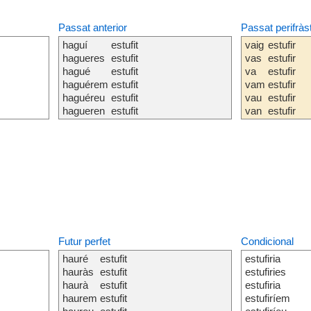
Passat anterior
Passat perifràs
haguí
estufit
vaig
estufir
hagueres
estufit
vas
estufir
hagué
estufit
va
estufir
haguérem
estufit
vam
estufir
haguéreu
estufit
vau
estufir
hagueren
estufit
van
estufir
Futur perfet
Condicional
hauré
estufit
estufiria
hauràs
estufit
estufiries
haurà
estufit
estufiria
haurem
estufit
estufiríem