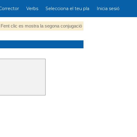
Corrector
Verbs
Selecciona el teu pla
Inicia sesió
Fent clic es mostra la segona conjugació