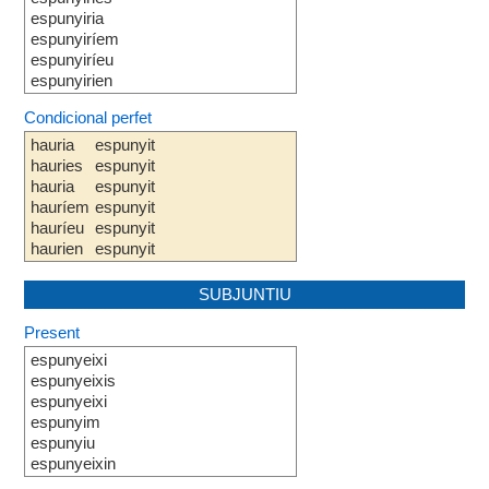
espunyiria
espunyiríem
espunyiríeu
espunyirien
Condicional perfet
hauria
espunyit
hauries
espunyit
hauria
espunyit
hauríem
espunyit
hauríeu
espunyit
haurien
espunyit
SUBJUNTIU
Present
espunyeixi
espunyeixis
espunyeixi
espunyim
espunyiu
espunyeixin