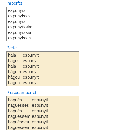
Imperfet
espunyís
espunyissis
espunyís
espunyíssim
espunyíssiu
espunyissin
Perfet
haja
espunyit
hages
espunyit
haja
espunyit
hàgem
espunyit
hàgeu
espunyit
hagen
espunyit
Plusquamperfet
hagués
espunyit
haguesses
espunyit
hagués
espunyit
haguéssem
espunyit
haguésseu
espunyit
haguessen
espunyit