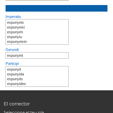
Imperatiu
espunyeix
espunyeixi
espunyim
espunyiu
espunyeixin
Gerundi
espunyint
Participi
espunyit
espunyida
espunyits
espunyides
El corrector
Selecciona el teu pla