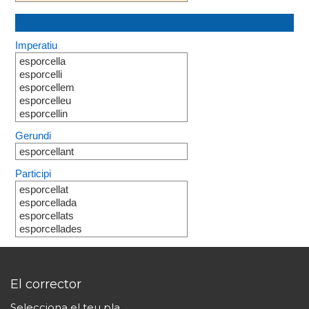
Imperatiu
esporcella
esporcelli
esporcellem
esporcelleu
esporcellin
Gerundi
esporcellant
Participi
esporcellat
esporcellada
esporcellats
esporcellades
El corrector
Selecciona el teu pla