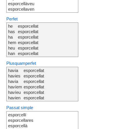
esporcellàveu
esporcellaven
Perfet
he
esporcellat
has
esporcellat
ha
esporcellat
hem
esporcellat
heu
esporcellat
han
esporcellat
Plusquamperfet
havia
esporcellat
havies
esporcellat
havia
esporcellat
havíem
esporcellat
havíeu
esporcellat
havien
esporcellat
Passat simple
esporcellí
esporcellares
esporcellà