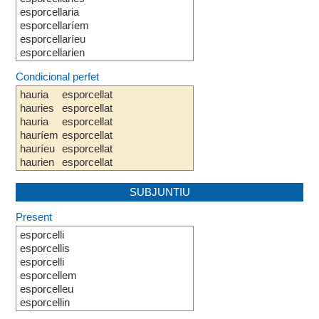
esporcellaria
esporcellaríem
esporcellaríeu
esporcellarien
Condicional perfet
hauria
esporcellat
hauries
esporcellat
hauria
esporcellat
hauríem
esporcellat
hauríeu
esporcellat
haurien
esporcellat
SUBJUNTIU
Present
esporcelli
esporcellis
esporcelli
esporcellem
esporcelleu
esporcellin