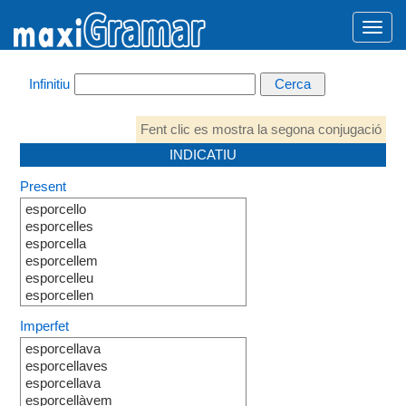
Infinitiu
Fent clic es mostra la segona conjugació
INDICATIU
Present
esporcello
esporcelles
esporcella
esporcellem
esporcelleu
esporcellen
Imperfet
esporcellava
esporcellaves
esporcellava
esporcellàvem