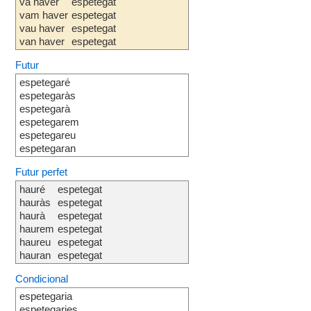
va haver
espetegat
vam haver
espetegat
vau haver
espetegat
van haver
espetegat
Futur
espetegaré
espetegaràs
espetegarà
espetegarem
espetegareu
espetegaran
Futur perfet
hauré
espetegat
hauràs
espetegat
haurà
espetegat
haurem
espetegat
haureu
espetegat
hauran
espetegat
Condicional
espetegaria
espetegaries