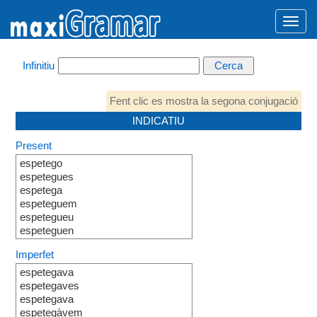
Infinitiu
Fent clic es mostra la segona conjugació
INDICATIU
Present
espetego
espetegues
espetega
espeteguem
espetegueu
espeteguen
Imperfet
espetegava
espetegaves
espetegava
espetegàvem