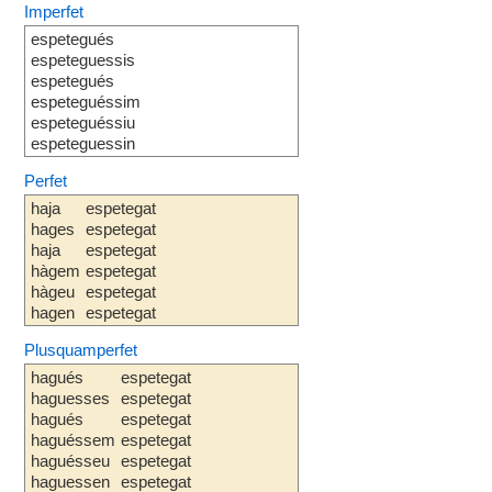
Imperfet
espetegués
espeteguessis
espetegués
espeteguéssim
espeteguéssiu
espeteguessin
Perfet
haja
espetegat
hages
espetegat
haja
espetegat
hàgem
espetegat
hàgeu
espetegat
hagen
espetegat
Plusquamperfet
hagués
espetegat
haguesses
espetegat
hagués
espetegat
haguéssem
espetegat
haguésseu
espetegat
haguessen
espetegat