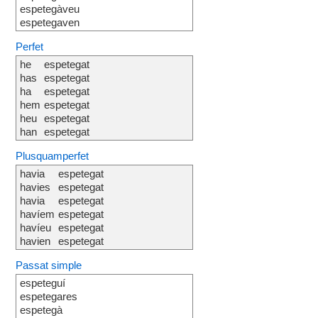
espetegàveu
espetegaven
Perfet
he
espetegat
has
espetegat
ha
espetegat
hem
espetegat
heu
espetegat
han
espetegat
Plusquamperfet
havia
espetegat
havies
espetegat
havia
espetegat
havíem
espetegat
havíeu
espetegat
havien
espetegat
Passat simple
espeteguí
espetegares
espetegà