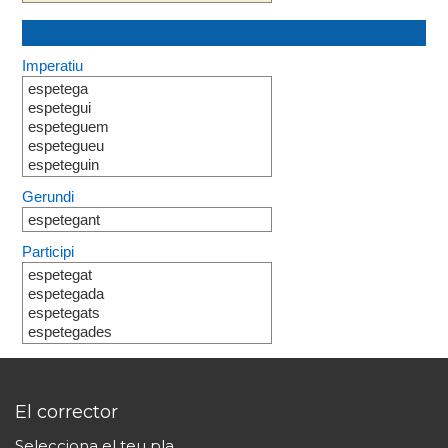
Imperatiu
espetega
espetegui
espeteguem
espetegueu
espeteguin
Gerundi
espetegant
Participi
espetegat
espetegada
espetegats
espetegades
El corrector
Selecciona el teu pla