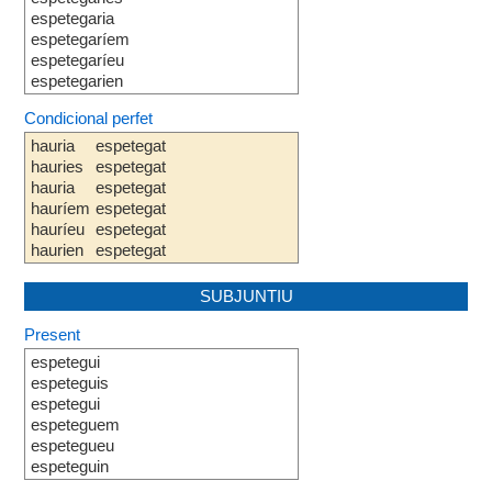
espetegaria
espetegaríem
espetegaríeu
espetegarien
Condicional perfet
hauria
espetegat
hauries
espetegat
hauria
espetegat
hauríem
espetegat
hauríeu
espetegat
haurien
espetegat
SUBJUNTIU
Present
espetegui
espeteguis
espetegui
espeteguem
espetegueu
espeteguin