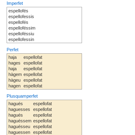
Imperfet
espellofés
espellofessis
espellofés
espelloféssim
espelloféssiu
espellofessin
Perfet
haja
espellofat
hages
espellofat
haja
espellofat
hàgem
espellofat
hàgeu
espellofat
hagen
espellofat
Plusquamperfet
hagués
espellofat
haguesses
espellofat
hagués
espellofat
haguéssem
espellofat
haguésseu
espellofat
haguessen
espellofat