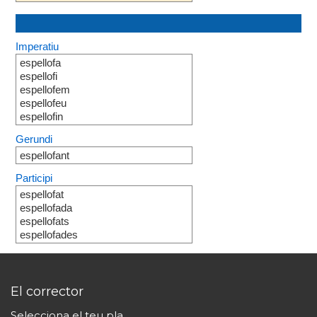
Imperatiu
espellofa
espellofi
espellofem
espellofeu
espellofin
Gerundi
espellofant
Participi
espellofat
espellofada
espellofats
espellofades
El corrector
Selecciona el teu pla