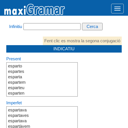
Infinitiu
Fent clic es mostra la segona conjugació
INDICATIU
Present
esparto
espartes
esparta
espartem
esparteu
esparten
Imperfet
espartava
espartaves
espartava
espartàvem