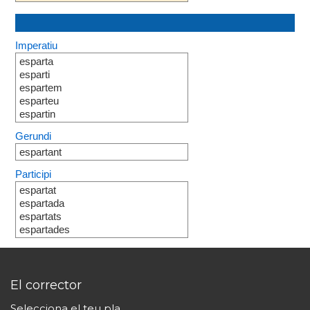
Imperatiu
esparta
esparti
espartem
esparteu
espartin
Gerundi
espartant
Participi
espartat
espartada
espartats
espartades
El corrector
Selecciona el teu pla