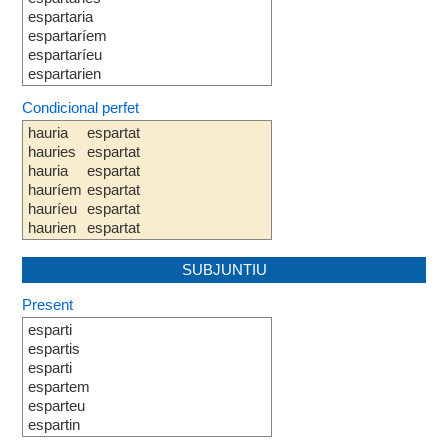
espartaria
espartaríem
espartaríeu
espartarien
Condicional perfet
hauria
espartat
hauries
espartat
hauria
espartat
hauríem
espartat
hauríeu
espartat
haurien
espartat
SUBJUNTIU
Present
esparti
espartis
esparti
espartem
esparteu
espartin