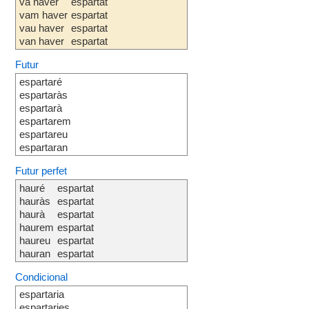
va haver
espartat
vam haver
espartat
vau haver
espartat
van haver
espartat
Futur
espartaré
espartaràs
espartarà
espartarem
espartareu
espartaran
Futur perfet
hauré
espartat
hauràs
espartat
haurà
espartat
haurem
espartat
haureu
espartat
hauran
espartat
Condicional
espartaria
espartaries