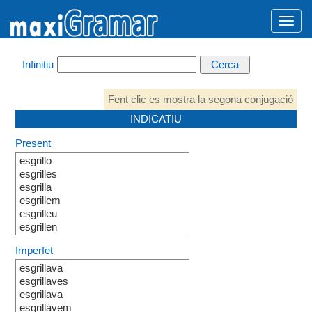
Infinitiu
Fent clic es mostra la segona conjugació
INDICATIU
Present
esgrillo
esgrilles
esgrilla
esgrillem
esgrilleu
esgrillen
Imperfet
esgrillava
esgrillaves
esgrillava
esgrillàvem