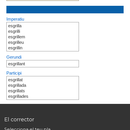
Imperatiu
esgrilla
esgrilli
esgrillem
esgrilleu
esgrillin
Gerundi
esgrillant
Participi
esgrillat
esgrillada
esgrillats
esgrillades
El corrector
Selecciona el teu pla