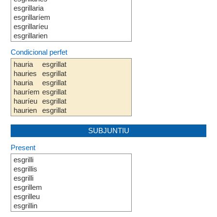
esgrillaria
esgrillaríem
esgrillaríeu
esgrillarien
Condicional perfet
hauria
esgrillat
hauries
esgrillat
hauria
esgrillat
hauríem
esgrillat
hauríeu
esgrillat
haurien
esgrillat
SUBJUNTIU
Present
esgrilli
esgrillis
esgrilli
esgrillem
esgrilleu
esgrillin