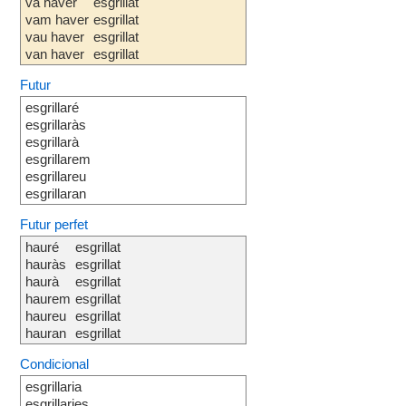
va haver
esgrillat
vam haver
esgrillat
vau haver
esgrillat
van haver
esgrillat
Futur
esgrillaré
esgrillaràs
esgrillarà
esgrillarem
esgrillareu
esgrillaran
Futur perfet
hauré
esgrillat
hauràs
esgrillat
haurà
esgrillat
haurem
esgrillat
haureu
esgrillat
hauran
esgrillat
Condicional
esgrillaria
esgrillaries