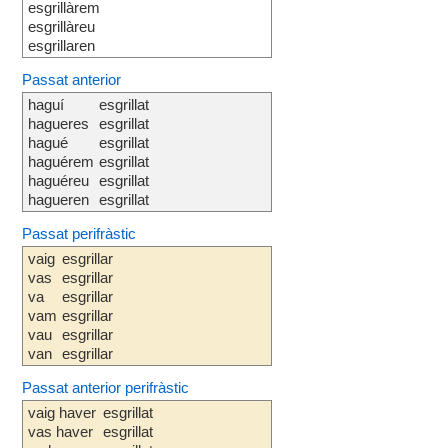
esgrillàrem
esgrillàreu
esgrillaren
Passat anterior
haguí
esgrillat
hagueres
esgrillat
hagué
esgrillat
haguérem
esgrillat
haguéreu
esgrillat
hagueren
esgrillat
Passat perifràstic
vaig
esgrillar
vas
esgrillar
va
esgrillar
vam
esgrillar
vau
esgrillar
van
esgrillar
Passat anterior perifràstic
vaig haver
esgrillat
vas haver
esgrillat