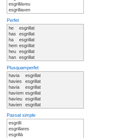
esgrillàveu
esgrillaven
Perfet
he
esgrillat
has
esgrillat
ha
esgrillat
hem
esgrillat
heu
esgrillat
han
esgrillat
Plusquamperfet
havia
esgrillat
havies
esgrillat
havia
esgrillat
havíem
esgrillat
havíeu
esgrillat
havien
esgrillat
Passat simple
esgrillí
esgrillares
esgrillà