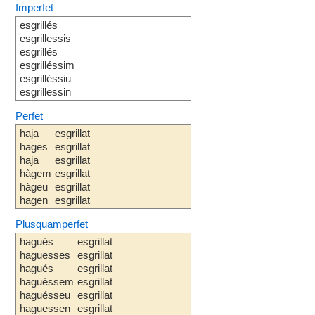
Imperfet
esgrillés
esgrillessis
esgrillés
esgrilléssim
esgrilléssiu
esgrillessin
Perfet
haja
esgrillat
hages
esgrillat
haja
esgrillat
hàgem
esgrillat
hàgeu
esgrillat
hagen
esgrillat
Plusquamperfet
hagués
esgrillat
haguesses
esgrillat
hagués
esgrillat
haguéssem
esgrillat
haguésseu
esgrillat
haguessen
esgrillat