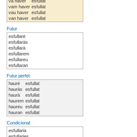
va haver
esfullat
vam haver
esfullat
vau haver
esfullat
van haver
esfullat
Futur
esfullaré
esfullaràs
esfullarà
esfullarem
esfullareu
esfullaran
Futur perfet
hauré
esfullat
hauràs
esfullat
haurà
esfullat
haurem
esfullat
haureu
esfullat
hauran
esfullat
Condicional
esfullaria
esfullaries