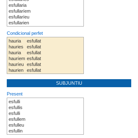
esfullaria
esfullaríem
esfullaríeu
esfullarien
Condicional perfet
hauria
esfullat
hauries
esfullat
hauria
esfullat
hauríem
esfullat
hauríeu
esfullat
haurien
esfullat
SUBJUNTIU
Present
esfulli
esfullis
esfulli
esfullem
esfulleu
esfullin