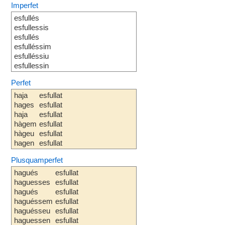
Imperfet
esfullés
esfullessis
esfullés
esfulléssim
esfulléssiu
esfullessin
Perfet
haja
esfullat
hages
esfullat
haja
esfullat
hàgem
esfullat
hàgeu
esfullat
hagen
esfullat
Plusquamperfet
hagués
esfullat
haguesses
esfullat
hagués
esfullat
haguéssem
esfullat
haguésseu
esfullat
haguessen
esfullat