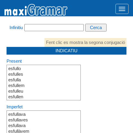
Infinitiu
Fent clic es mostra la segona conjugació
INDICATIU
Present
esfullo
esfulles
esfulla
esfullem
esfulleu
esfullen
Imperfet
esfullava
esfullaves
esfullava
esfullàvem