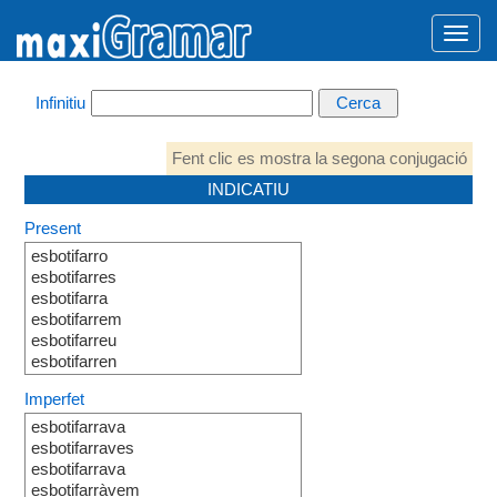
Infinitiu
Fent clic es mostra la segona conjugació
INDICATIU
Present
esbotifarro
esbotifarres
esbotifarra
esbotifarrem
esbotifarreu
esbotifarren
Imperfet
esbotifarrava
esbotifarraves
esbotifarrava
esbotifarràvem