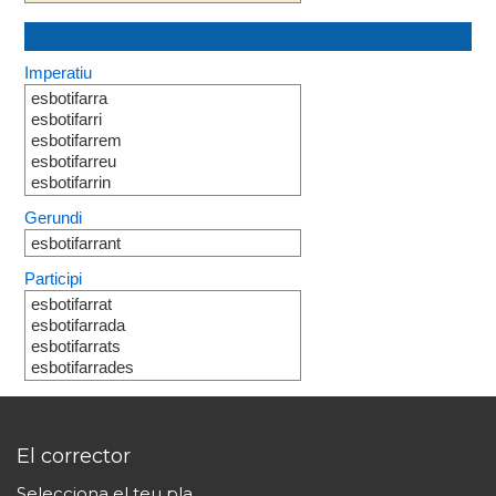
Imperatiu
esbotifarra
esbotifarri
esbotifarrem
esbotifarreu
esbotifarrin
Gerundi
esbotifarrant
Participi
esbotifarrat
esbotifarrada
esbotifarrats
esbotifarrades
El corrector
Selecciona el teu pla