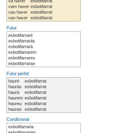
va haver
esbotifarrat
vam haver
esbotifarrat
vau haver
esbotifarrat
van haver
esbotifarrat
Futur
esbotifarraré
esbotifarraràs
esbotifarrarà
esbotifarrarem
esbotifarrareu
esbotifarraran
Futur perfet
hauré
esbotifarrat
hauràs
esbotifarrat
haurà
esbotifarrat
haurem
esbotifarrat
haureu
esbotifarrat
hauran
esbotifarrat
Condicional
esbotifarraria
esbotifarraries