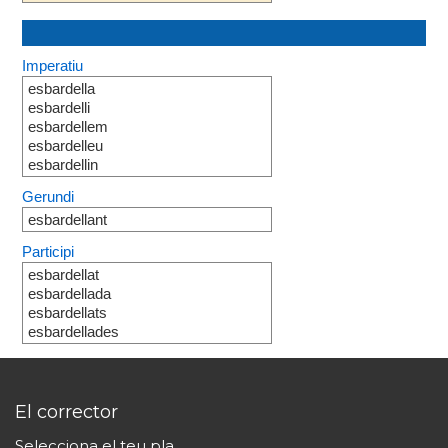
Imperatiu
esbardella
esbardelli
esbardellem
esbardelleu
esbardellin
Gerundi
esbardellant
Participi
esbardellat
esbardellada
esbardellats
esbardellades
El corrector
Selecciona el teu pla