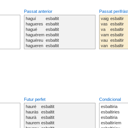
Passat anterior
Passat perifràs
haguí
esbaltit
vaig
esbaltir
hagueres
esbaltit
vas
esbaltir
hagué
esbaltit
va
esbaltir
haguérem
esbaltit
vam
esbaltir
haguéreu
esbaltit
vau
esbaltir
hagueren
esbaltit
van
esbaltir
Futur perfet
Condicional
hauré
esbaltit
esbaltiria
hauràs
esbaltit
esbaltiries
haurà
esbaltit
esbaltiria
haurem
esbaltit
esbaltiríem