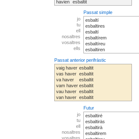
havien
esbaltit
Passat simple
jo
esbaltí
tu
esbaltires
ell
esbaltí
nosaltres
esbaltírem
vosaltres
esbaltíreu
ells
esbaltiren
Passat anterior perifràstic
vaig haver
esbaltit
vas haver
esbaltit
va haver
esbaltit
vam haver
esbaltit
vau haver
esbaltit
van haver
esbaltit
Futur
jo
esbaltiré
tu
esbaltiràs
ell
esbaltirà
nosaltres
esbaltirem
vosaltres