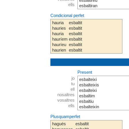
esbaltireu
ells
esbaltiran
Condicional perfet
hauria
esbaltit
hauries
esbaltit
hauria
esbaltit
hauríem
esbaltit
hauríeu
esbaltit
haurien
esbaltit
Present
jo
esbalteixi
tu
esbalteixis
ell
esbalteixi
nosaltres
esbaltim
vosaltres
esbaltiu
ells
esbalteixin
Plusquamperfet
hagués
esbaltit