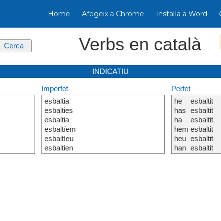
Home
Afegeix a Chrome
Instal·la a Word
Verbs en català
INDICATIU
Imperfet
Perfet
esbaltia
he
esbaltit
esbalties
has
esbaltit
esbaltia
ha
esbaltit
esbaltíem
hem
esbaltit
esbaltíeu
heu
esbaltit
esbaltien
han
esbaltit