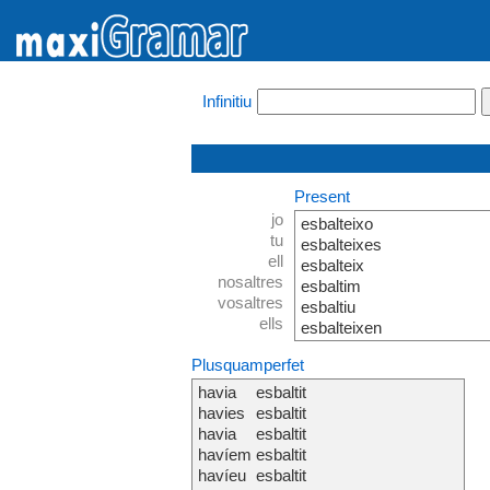
Infinitiu
Present
jo
esbalteixo
tu
esbalteixes
ell
esbalteix
nosaltres
esbaltim
vosaltres
esbaltiu
ells
esbalteixen
Plusquamperfet
havia
esbaltit
havies
esbaltit
havia
esbaltit
havíem
esbaltit
havíeu
esbaltit