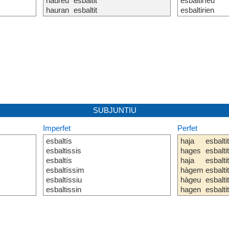
haureu
esbaltit
esbaltiríeu
hauran
esbaltit
esbaltirien
SUBJUNTIU
Imperfet
Perfet
esbaltís
haja
esbalti
esbaltissis
hages
esbalti
esbaltís
haja
esbalti
esbaltíssim
hàgem
esbalti
esbaltíssiu
hàgeu
esbalti
esbaltissin
hagen
esbalti