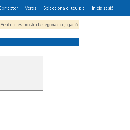
Corrector
Verbs
Selecciona el teu pla
Inicia sesió
Fent clic es mostra la segona conjugació