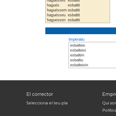
haguesses
esbaltit
hagués
esbaltit
haguéssem
esbaltit
haguésseu
esbaltit
haguessen
esbaltit
Imperatiu
esbalteix
esbalteixi
esbaltim
esbaltiu
esbalteixin
El corrector
Empr
Selecciona el teu pla
Qui s
Polític