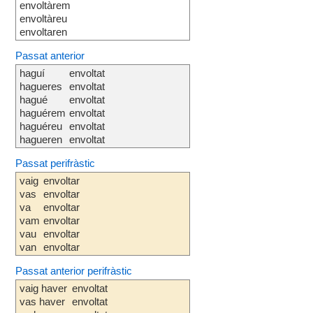
envoltàrem
envoltàreu
envoltaren
Passat anterior
haguí
envoltat
hagueres
envoltat
hagué
envoltat
haguérem
envoltat
haguéreu
envoltat
hagueren
envoltat
Passat perifràstic
vaig
envoltar
vas
envoltar
va
envoltar
vam
envoltar
vau
envoltar
van
envoltar
Passat anterior perifràstic
vaig haver
envoltat
vas haver
envoltat