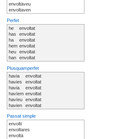
envoltàveu
envoltaven
Perfet
he
envoltat
has
envoltat
ha
envoltat
hem
envoltat
heu
envoltat
han
envoltat
Plusquamperfet
havia
envoltat
havies
envoltat
havia
envoltat
havíem
envoltat
havíeu
envoltat
havien
envoltat
Passat simple
envoltí
envoltares
envoltà