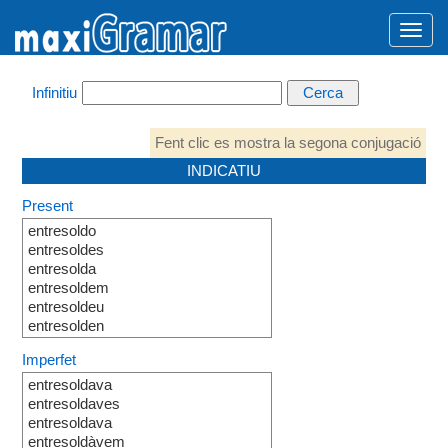
Infinitiu
Fent clic es mostra la segona conjugació
INDICATIU
Present
entresoldo
entresoldes
entresolda
entresoldem
entresoldeu
entresolden
Imperfet
entresoldava
entresoldaves
entresoldava
entresoldàvem