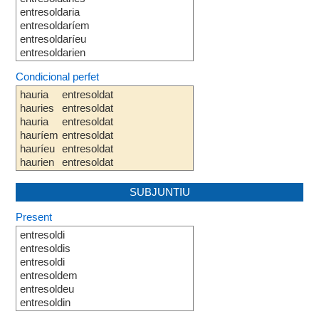
entresoldaria
entresoldaríem
entresoldaríeu
entresoldarien
Condicional perfet
hauria
entresoldat
hauries
entresoldat
hauria
entresoldat
hauríem
entresoldat
hauríeu
entresoldat
haurien
entresoldat
SUBJUNTIU
Present
entresoldi
entresoldis
entresoldi
entresoldem
entresoldeu
entresoldin