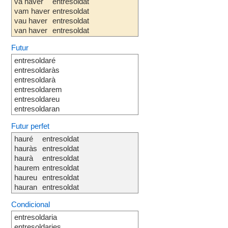
va haver
entresoldat
vam haver
entresoldat
vau haver
entresoldat
van haver
entresoldat
Futur
entresoldaré
entresoldaràs
entresoldarà
entresoldarem
entresoldareu
entresoldaran
Futur perfet
hauré
entresoldat
hauràs
entresoldat
haurà
entresoldat
haurem
entresoldat
haureu
entresoldat
hauran
entresoldat
Condicional
entresoldaria
entresoldaries