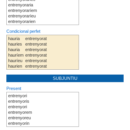
entrenyoraria
entrenyoraríem
entrenyoraríeu
entrenyorarien
Condicional perfet
hauria
entrenyorat
hauries
entrenyorat
hauria
entrenyorat
hauríem
entrenyorat
hauríeu
entrenyorat
haurien
entrenyorat
SUBJUNTIU
Present
entrenyori
entrenyoris
entrenyori
entrenyorem
entrenyoreu
entrenyorin