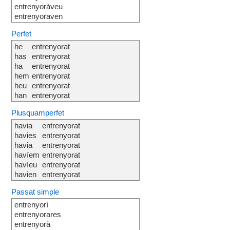
entrenyoràveu
entrenyoraven
Perfet
he
entrenyorat
has
entrenyorat
ha
entrenyorat
hem
entrenyorat
heu
entrenyorat
han
entrenyorat
Plusquamperfet
havia
entrenyorat
havies
entrenyorat
havia
entrenyorat
havíem
entrenyorat
havíeu
entrenyorat
havien
entrenyorat
Passat simple
entrenyorí
entrenyorares
entrenyorà