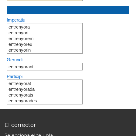
Imperatiu
entrenyora
entrenyori
entrenyorem
entrenyoreu
entrenyorin
Gerundi
entrenyorant
Participi
entrenyorat
entrenyorada
entrenyorats
entrenyorades
El corrector
Selecciona el teu pla