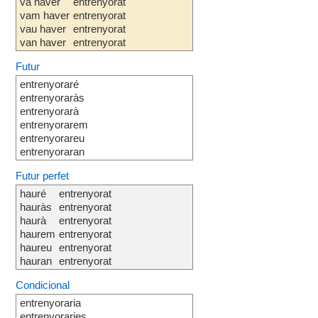
va haver
entrenyorat
vam haver
entrenyorat
vau haver
entrenyorat
van haver
entrenyorat
Futur
entrenyoraré
entrenyoraràs
entrenyorarà
entrenyorarem
entrenyorareu
entrenyoraran
Futur perfet
hauré
entrenyorat
hauràs
entrenyorat
haurà
entrenyorat
haurem
entrenyorat
haureu
entrenyorat
hauran
entrenyorat
Condicional
entrenyoraria
entrenyoraries