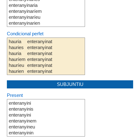
enteranyinaria
enteranyinaríem
enteranyinaríeu
enteranyinarien
Condicional perfet
hauria
enteranyinat
hauries
enteranyinat
hauria
enteranyinat
hauríem
enteranyinat
hauríeu
enteranyinat
haurien
enteranyinat
SUBJUNTIU
Present
enteranyini
enteranyinis
enteranyini
enteranyinem
enteranyineu
enteranyinin