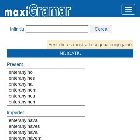
Infinitiu
Fent clic es mostra la segona conjugació
INDICATIU
Present
enteranyino
enteranyines
enteranyina
enteranyinem
enteranyineu
enteranyinen
Imperfet
enteranyinava
enteranyinaves
enteranyinava
enteranyinàvem