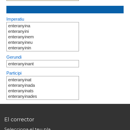
Imperatiu
enteranyina
enteranyini
enteranyinem
enteranyineu
enteranyinin
Gerundi
enteranyinant
Participi
enteranyinat
enteranyinada
enteranyinats
enteranyinades
El corrector
Selecciona el teu pla