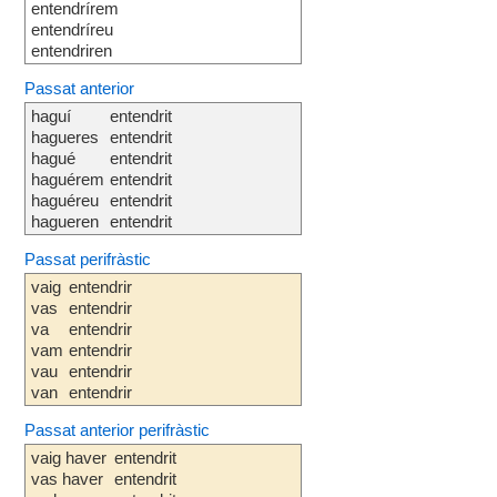
entendrírem
entendríreu
entendriren
Passat anterior
haguí
entendrit
hagueres
entendrit
hagué
entendrit
haguérem
entendrit
haguéreu
entendrit
hagueren
entendrit
Passat perifràstic
vaig
entendrir
vas
entendrir
va
entendrir
vam
entendrir
vau
entendrir
van
entendrir
Passat anterior perifràstic
vaig haver
entendrit
vas haver
entendrit