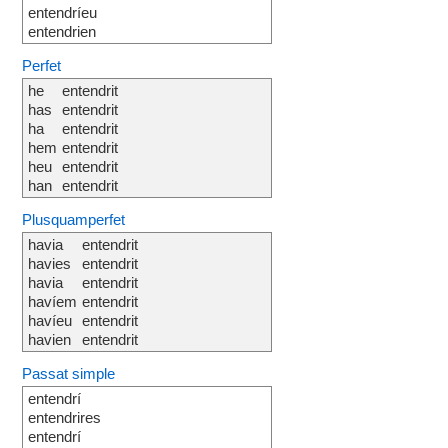
entendríeu
entendrien
Perfet
he
entendrit
has
entendrit
ha
entendrit
hem
entendrit
heu
entendrit
han
entendrit
Plusquamperfet
havia
entendrit
havies
entendrit
havia
entendrit
havíem
entendrit
havíeu
entendrit
havien
entendrit
Passat simple
entendrí
entendrires
entendrí