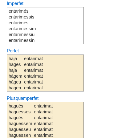
Imperfet
entarimés
entarimessis
entarimés
entariméssim
entariméssiu
entarimessin
Perfet
haja
entarimat
hages
entarimat
haja
entarimat
hàgem
entarimat
hàgeu
entarimat
hagen
entarimat
Plusquamperfet
hagués
entarimat
haguesses
entarimat
hagués
entarimat
haguéssem
entarimat
haguésseu
entarimat
haguessen
entarimat