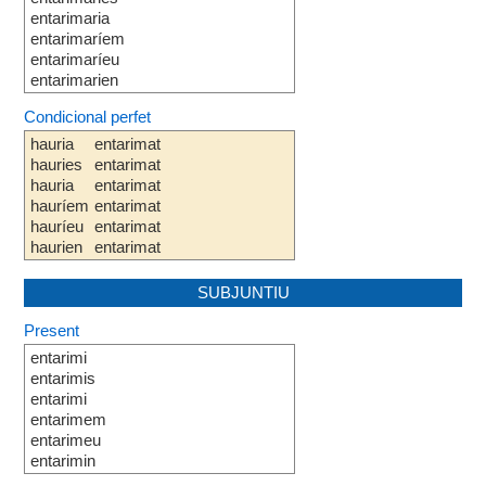
entarimaria
entarimaríem
entarimaríeu
entarimarien
Condicional perfet
hauria
entarimat
hauries
entarimat
hauria
entarimat
hauríem
entarimat
hauríeu
entarimat
haurien
entarimat
SUBJUNTIU
Present
entarimi
entarimis
entarimi
entarimem
entarimeu
entarimin