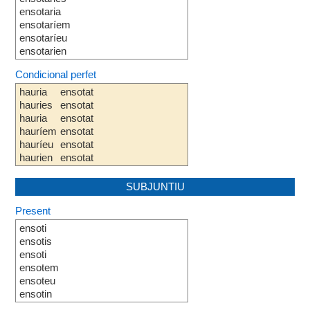
ensotaria
ensotaríem
ensotaríeu
ensotarien
Condicional perfet
hauria
ensotat
hauries
ensotat
hauria
ensotat
hauríem
ensotat
hauríeu
ensotat
haurien
ensotat
SUBJUNTIU
Present
ensoti
ensotis
ensoti
ensotem
ensoteu
ensotin