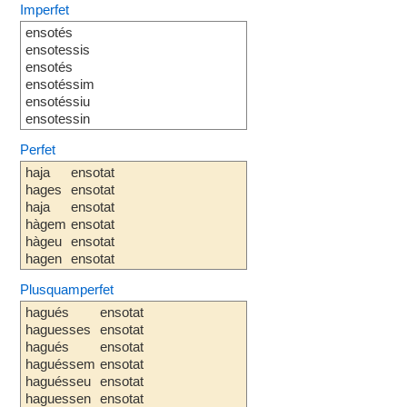
Imperfet
ensotés
ensotessis
ensotés
ensotéssim
ensotéssiu
ensotessin
Perfet
haja
ensotat
hages
ensotat
haja
ensotat
hàgem
ensotat
hàgeu
ensotat
hagen
ensotat
Plusquamperfet
hagués
ensotat
haguesses
ensotat
hagués
ensotat
haguéssem
ensotat
haguésseu
ensotat
haguessen
ensotat