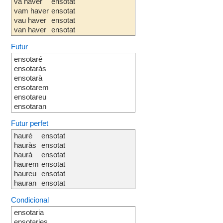
va haver
ensotat
vam haver
ensotat
vau haver
ensotat
van haver
ensotat
Futur
ensotaré
ensotaràs
ensotarà
ensotarem
ensotareu
ensotaran
Futur perfet
hauré
ensotat
hauràs
ensotat
haurà
ensotat
haurem
ensotat
haureu
ensotat
hauran
ensotat
Condicional
ensotaria
ensotaries