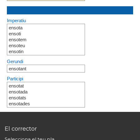
Imperatiu
ensota
ensoti
ensotem
ensoteu
ensotin
Gerundi
ensotant
Participi
ensotat
ensotada
ensotats
ensotades
El corrector
Selecciona el teu pla