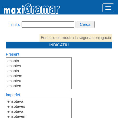
Infinitiu
Fent clic es mostra la segona conjugació
INDICATIU
Present
ensoto
ensotes
ensota
ensotem
ensoteu
ensoten
Imperfet
ensotava
ensotaves
ensotava
ensotàvem