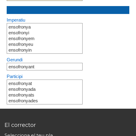
Imperatiu
ensofronya
ensofronyi
ensofronyem
ensofronyeu
ensofronyin
Gerundi
ensofronyant
Participi
ensofronyat
ensofronyada
ensofronyats
ensofronyades
El corrector
Selecciona el teu pla