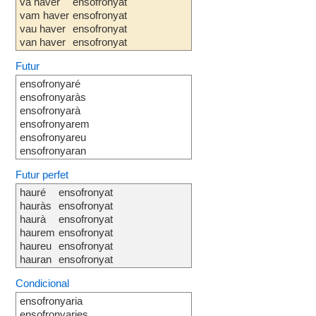
va haver
ensofronyat
vam haver
ensofronyat
vau haver
ensofronyat
van haver
ensofronyat
Futur
ensofronyaré
ensofronyaràs
ensofronyarà
ensofronyarem
ensofronyareu
ensofronyaran
Futur perfet
hauré
ensofronyat
hauràs
ensofronyat
haurà
ensofronyat
haurem
ensofronyat
haureu
ensofronyat
hauran
ensofronyat
Condicional
ensofronyaria
ensofronyaries