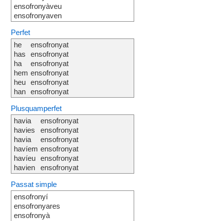
ensofronyàveu
ensofronyaven
Perfet
he
ensofronyat
has
ensofronyat
ha
ensofronyat
hem
ensofronyat
heu
ensofronyat
han
ensofronyat
Plusquamperfet
havia
ensofronyat
havies
ensofronyat
havia
ensofronyat
havíem
ensofronyat
havíeu
ensofronyat
havien
ensofronyat
Passat simple
ensofronyí
ensofronyares
ensofronyà