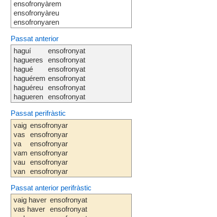
ensofronyàrem
ensofronyàreu
ensofronyaren
Passat anterior
haguí
ensofronyat
hagueres
ensofronyat
hagué
ensofronyat
haguérem
ensofronyat
haguéreu
ensofronyat
hagueren
ensofronyat
Passat perifràstic
vaig
ensofronyar
vas
ensofronyar
va
ensofronyar
vam
ensofronyar
vau
ensofronyar
van
ensofronyar
Passat anterior perifràstic
vaig haver
ensofronyat
vas haver
ensofronyat