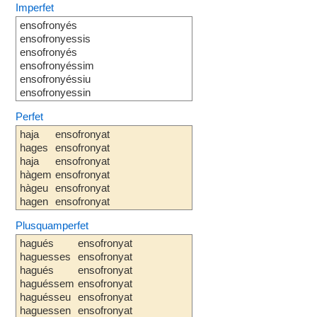
Imperfet
ensofronyés
ensofronyessis
ensofronyés
ensofronyéssim
ensofronyéssiu
ensofronyessin
Perfet
haja
ensofronyat
hages
ensofronyat
haja
ensofronyat
hàgem
ensofronyat
hàgeu
ensofronyat
hagen
ensofronyat
Plusquamperfet
hagués
ensofronyat
haguesses
ensofronyat
hagués
ensofronyat
haguéssem
ensofronyat
haguésseu
ensofronyat
haguessen
ensofronyat