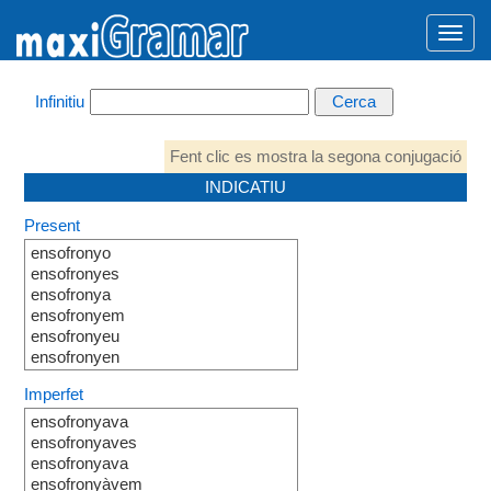
Infinitiu
Fent clic es mostra la segona conjugació
INDICATIU
Present
ensofronyo
ensofronyes
ensofronya
ensofronyem
ensofronyeu
ensofronyen
Imperfet
ensofronyava
ensofronyaves
ensofronyava
ensofronyàvem