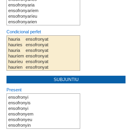
ensofronyaria
ensofronyaríem
ensofronyaríeu
ensofronyarien
Condicional perfet
hauria
ensofronyat
hauries
ensofronyat
hauria
ensofronyat
hauríem
ensofronyat
hauríeu
ensofronyat
haurien
ensofronyat
SUBJUNTIU
Present
ensofronyi
ensofronyis
ensofronyi
ensofronyem
ensofronyeu
ensofronyin