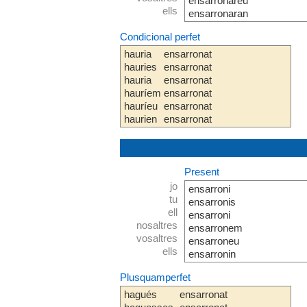
ensarronareu
ells
ensarronaran
Condicional perfet
hauria
ensarronat
hauries
ensarronat
hauria
ensarronat
hauríem
ensarronat
hauríeu
ensarronat
haurien
ensarronat
Present
jo
ensarroni
tu
ensarronis
ell
ensarroni
nosaltres
ensarronem
vosaltres
ensarroneu
ells
ensarronin
Plusquamperfet
hagués
ensarronat