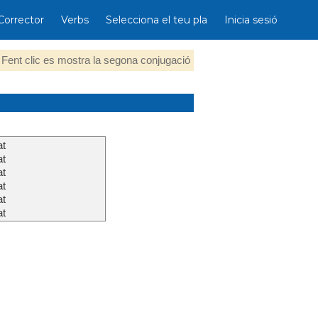
Corrector
Verbs
Selecciona el teu pla
Inicia sesió
Fent clic es mostra la segona conjugació
at
at
at
at
at
at