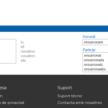
Gerundi
tu
ensarronant
ell
Participi
nosaltres
ensarronat
vosaltres
ensarronada
ells
ensarronats
ensarronades
esa
Suport
om
Suport tècnic
a de privacitat
Contacta amb nosaltres