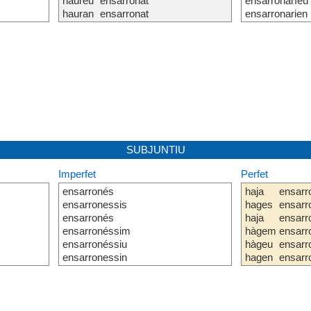
haureu
ensarronat
ensarronaríeu
hauran
ensarronat
ensarronarien
SUBJUNTIU
Imperfet
Perfet
ensarronés
haja
ensarr
ensarronessis
hages
ensarr
ensarronés
haja
ensarr
ensarronéssim
hàgem
ensarr
ensarronéssiu
hàgeu
ensarr
ensarronessin
hagen
ensarr