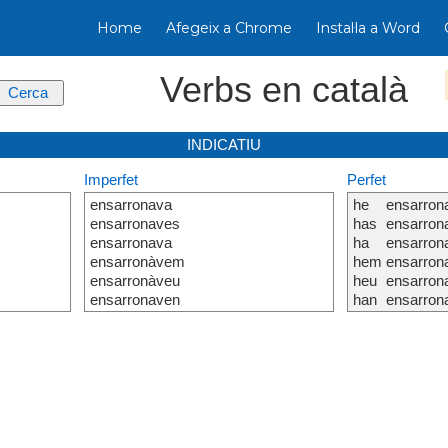
Home
Afegeix a Chrome
Instal·la a Word
Verbs en català
INDICATIU
Imperfet
Perfet
ensarronava
he
ensarron
ensarronaves
has
ensarron
ensarronava
ha
ensarron
ensarronàvem
hem
ensarron
ensarronàveu
heu
ensarron
ensarronaven
han
ensarron