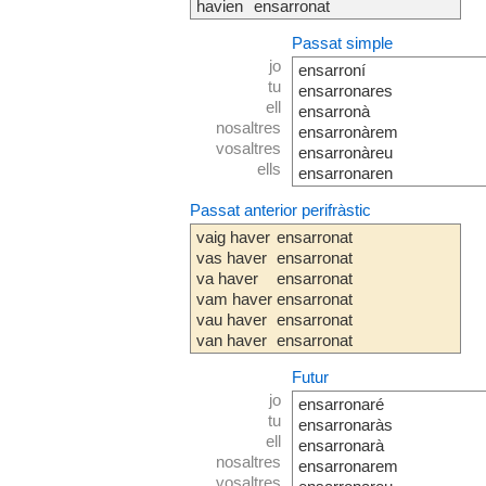
havien
ensarronat
Passat simple
jo
ensarroní
tu
ensarronares
ell
ensarronà
nosaltres
ensarronàrem
vosaltres
ensarronàreu
ells
ensarronaren
Passat anterior perifràstic
vaig haver
ensarronat
vas haver
ensarronat
va haver
ensarronat
vam haver
ensarronat
vau haver
ensarronat
van haver
ensarronat
Futur
jo
ensarronaré
tu
ensarronaràs
ell
ensarronarà
nosaltres
ensarronarem
vosaltres