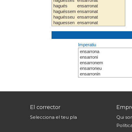
haguesses
ensarronat
hagués
ensarronat
haguéssem
ensarronat
haguésseu
ensarronat
haguessen
ensarronat
Imperatiu
ensarrona
ensarroni
ensarronem
ensarroneu
ensarronin
El corrector
Empr
Selecciona el teu pla
Qui s
Polític