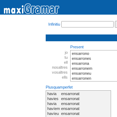
Infinitiu
Present
jo
ensarrono
tu
ensarrones
ell
ensarrona
nosaltres
ensarronem
vosaltres
ensarroneu
ells
ensarronen
Plusquamperfet
havia
ensarronat
havies
ensarronat
havia
ensarronat
havíem
ensarronat
havíeu
ensarronat