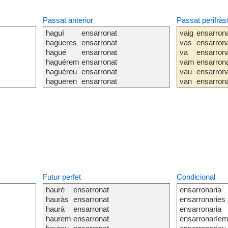
Passat anterior
Passat perifràs
haguí
ensarronat
vaig
ensarron
hagueres
ensarronat
vas
ensarron
hagué
ensarronat
va
ensarron
haguérem
ensarronat
vam
ensarron
haguéreu
ensarronat
vau
ensarron
hagueren
ensarronat
van
ensarron
Futur perfet
Condicional
hauré
ensarronat
ensarronaria
hauràs
ensarronat
ensarronaries
haurà
ensarronat
ensarronaria
haurem
ensarronat
ensarronaríe