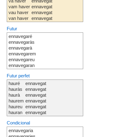
va haver
ennavegat
vam haver
ennavegat
vau haver
ennavegat
van haver
ennavegat
Futur
ennavegaré
ennavegaràs
ennavegarà
ennavegarem
ennavegareu
ennavegaran
Futur perfet
hauré
ennavegat
hauràs
ennavegat
haurà
ennavegat
haurem
ennavegat
haureu
ennavegat
hauran
ennavegat
Condicional
ennavegaria
ennavegaries