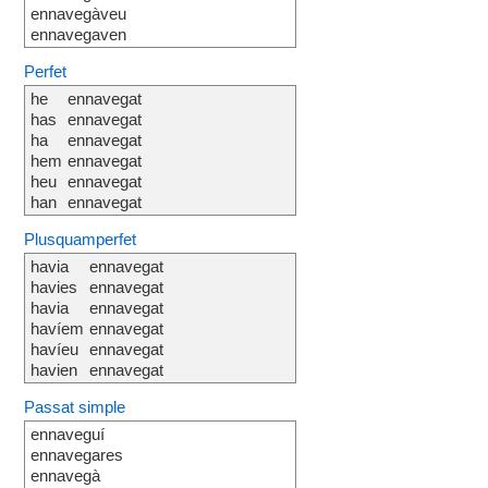
ennavegàveu
ennavegaven
Perfet
he
ennavegat
has
ennavegat
ha
ennavegat
hem
ennavegat
heu
ennavegat
han
ennavegat
Plusquamperfet
havia
ennavegat
havies
ennavegat
havia
ennavegat
havíem
ennavegat
havíeu
ennavegat
havien
ennavegat
Passat simple
ennaveguí
ennavegares
ennavegà