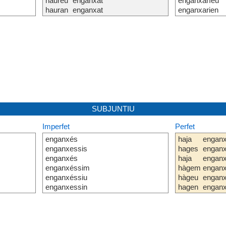
haureu
enganxat
enganxaríeu
hauran
enganxat
enganxarien
SUBJUNTIU
Imperfet
Perfet
enganxés
haja
enganx
enganxessis
hages
enganx
enganxés
haja
enganx
enganxéssim
hàgem
enganx
enganxéssiu
hàgeu
enganx
enganxessin
hagen
enganx