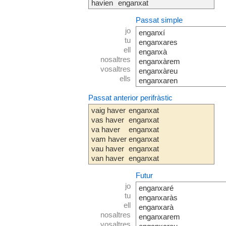
havien
enganxat
Passat simple
jo
enganxí
tu
enganxares
ell
enganxà
nosaltres
enganxàrem
vosaltres
enganxàreu
ells
enganxaren
Passat anterior perifràstic
vaig haver
enganxat
vas haver
enganxat
va haver
enganxat
vam haver
enganxat
vau haver
enganxat
van haver
enganxat
Futur
jo
enganxaré
tu
enganxaràs
ell
enganxarà
nosaltres
enganxarem
vosaltres