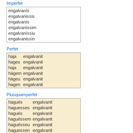
Imperfet
engalvanís
engalvanissis
engalvanís
engalvaníssim
engalvaníssiu
engalvanissin
Perfet
haja
engalvanit
hages
engalvanit
haja
engalvanit
hàgem
engalvanit
hàgeu
engalvanit
hagen
engalvanit
Plusquamperfet
hagués
engalvanit
haguesses
engalvanit
hagués
engalvanit
haguéssem
engalvanit
haguésseu
engalvanit
haguessen
engalvanit