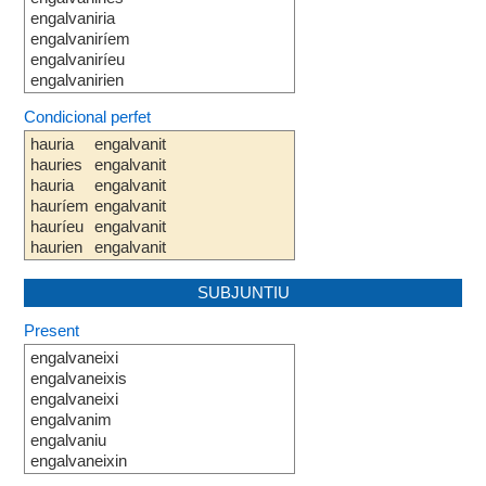
engalvaniria
engalvaniríem
engalvaniríeu
engalvanirien
Condicional perfet
hauria
engalvanit
hauries
engalvanit
hauria
engalvanit
hauríem
engalvanit
hauríeu
engalvanit
haurien
engalvanit
SUBJUNTIU
Present
engalvaneixi
engalvaneixis
engalvaneixi
engalvanim
engalvaniu
engalvaneixin