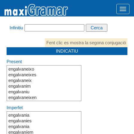
Infinitiu
Fent clic es mostra la segona conjugació
INDICATIU
Present
engalvaneixo
engalvaneixes
engalvaneix
engalvanim
engalvaniu
engalvaneixen
Imperfet
engalvania
engalvanies
engalvania
engalvaníem