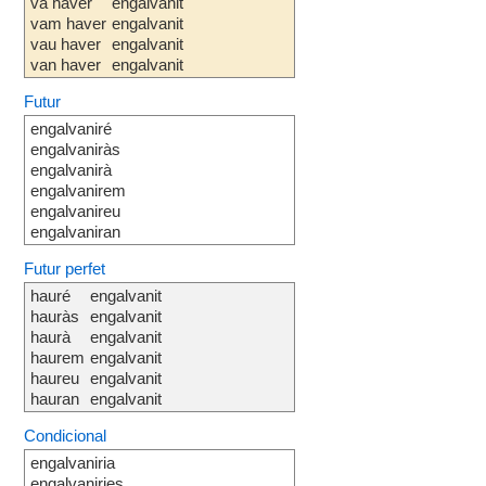
va haver
engalvanit
vam haver
engalvanit
vau haver
engalvanit
van haver
engalvanit
Futur
engalvaniré
engalvaniràs
engalvanirà
engalvanirem
engalvanireu
engalvaniran
Futur perfet
hauré
engalvanit
hauràs
engalvanit
haurà
engalvanit
haurem
engalvanit
haureu
engalvanit
hauran
engalvanit
Condicional
engalvaniria
engalvaniries