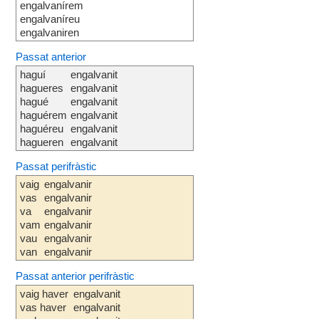
engalvanírem
engalvaníreu
engalvaniren
Passat anterior
haguí
engalvanit
hagueres
engalvanit
hagué
engalvanit
haguérem
engalvanit
haguéreu
engalvanit
hagueren
engalvanit
Passat perifràstic
vaig
engalvanir
vas
engalvanir
va
engalvanir
vam
engalvanir
vau
engalvanir
van
engalvanir
Passat anterior perifràstic
vaig haver
engalvanit
vas haver
engalvanit