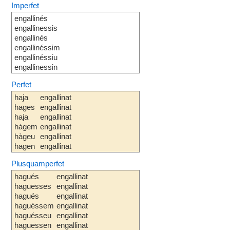
Imperfet
engallinés
engallinessis
engallinés
engallinéssim
engallinéssiu
engallinessin
Perfet
haja
engallinat
hages
engallinat
haja
engallinat
hàgem
engallinat
hàgeu
engallinat
hagen
engallinat
Plusquamperfet
hagués
engallinat
haguesses
engallinat
hagués
engallinat
haguéssem
engallinat
haguésseu
engallinat
haguessen
engallinat