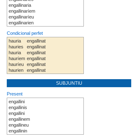
engallinaria
engallinaríem
engallinaríeu
engallinarien
Condicional perfet
hauria
engallinat
hauries
engallinat
hauria
engallinat
hauríem
engallinat
hauríeu
engallinat
haurien
engallinat
SUBJUNTIU
Present
engallini
engallinis
engallini
engallinem
engallineu
engallinin