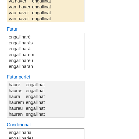
va haver
engallinat
vam haver
engallinat
vau haver
engallinat
van haver
engallinat
Futur
engallinaré
engallinaràs
engallinarà
engallinarem
engallinareu
engallinaran
Futur perfet
hauré
engallinat
hauràs
engallinat
haurà
engallinat
haurem
engallinat
haureu
engallinat
hauran
engallinat
Condicional
engallinaria
engallinaries