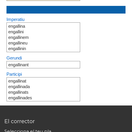
Imperatiu
engallina
engallini
engallinem
engallineu
engallinin
Gerundi
engallinant
Participi
engallinat
engallinada
engallinats
engallinades
El corrector
Selecciona el teu pla