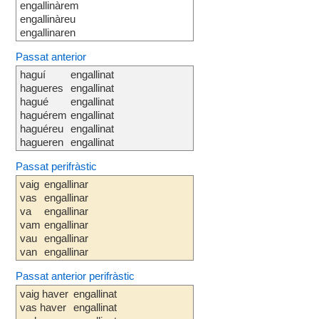
engallinàrem
engallinàreu
engallinaren
Passat anterior
haguí
engallinat
hagueres
engallinat
hagué
engallinat
haguérem
engallinat
haguéreu
engallinat
hagueren
engallinat
Passat perifràstic
vaig
engallinar
vas
engallinar
va
engallinar
vam
engallinar
vau
engallinar
van
engallinar
Passat anterior perifràstic
vaig haver
engallinat
vas haver
engallinat