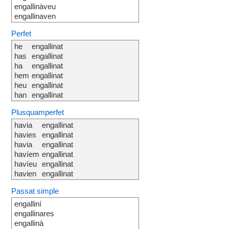
engallinàveu
engallinaven
Perfet
he
engallinat
has
engallinat
ha
engallinat
hem
engallinat
heu
engallinat
han
engallinat
Plusquamperfet
havia
engallinat
havies
engallinat
havia
engallinat
havíem
engallinat
havíeu
engallinat
havien
engallinat
Passat simple
engalliní
engallinares
engallinà