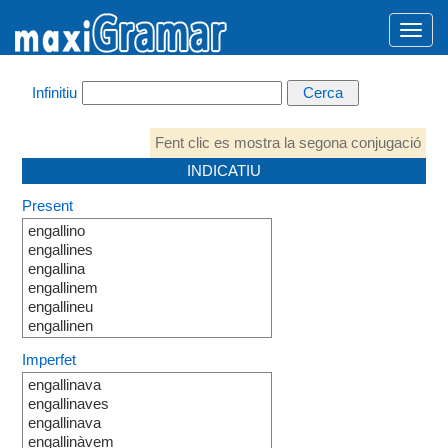
Infinitiu
Fent clic es mostra la segona conjugació
INDICATIU
Present
engallino
engallines
engallina
engallinem
engallineu
engallinen
Imperfet
engallinava
engallinaves
engallinava
engallinàvem